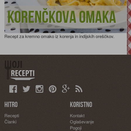
Korenčkova omaka
Recept za kremno omako iz korenja in indijskih oreščkov.
Hitro
Koristno
Recepti
Kontakt
Članki
Oglaševanje
Pogoji