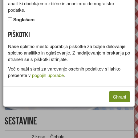
analitiki obdelujemo zbirne in anonimne demografske
Recept za osnovno omako iz paradižnika, čebule in timijana.
podatke.
Skupina:
Omake in prelivi
Soglašam
Piškotki
Naše spletno mesto uporablja piškotke za boljše delovanje,
spletno analitiko in oglaševanje. Z nadaljevanjem brskanja po
straneh se s piškotki strinjate.
Več o naši skrbi za varovanje osebnih podatkov si lahko
preberete v
pogojih uporabe
.
Shrani
Sestavine
2 kosa
Čebula