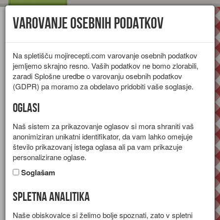
Varovanje osebnih podatkov
Toggl
navig
Na spletišču mojirecepti.com varovanje osebnih podatkov
jemljemo skrajno resno. Vaših podatkov ne bomo zlorabili,
zaradi Splošne uredbe o varovanju osebnih podatkov
(GDPR) pa moramo za obdelavo pridobiti vaše soglasje.
Oglasi
Naš sistem za prikazovanje oglasov si mora shraniti vaš
anonimiziran unikatni identifikator, da vam lahko omejuje
število prikazovanj istega oglasa ali pa vam prikazuje
personalizirane oglase.
Soglašam
Spletna analitika
Paradižnikova omaka
Naše obiskovalce si želimo bolje spoznati, zato v spletni