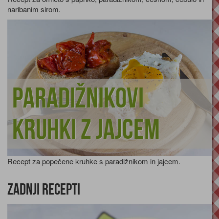
naribanim sirom.
Paradižnikovi
kruhki z jajcem
Recept za popečene kruhke s paradižnikom in jajcem.
Zadnji recepti