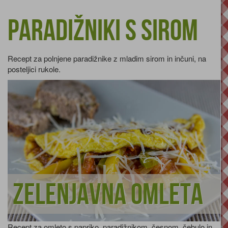
Paradižniki s sirom
Recept za polnjene paradižnike z mladim sirom in inčuni, na
posteljici rukole.
Zelenjavna omleta
Recept za omleto s papriko, paradižnikom, česnom, čebulo in