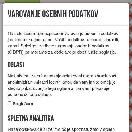
Varovanje osebnih podatkov
Toggl
navig
Na spletišču mojirecepti.com varovanje osebnih podatkov
jemljemo skrajno resno. Vaših podatkov ne bomo zlorabili,
zaradi Splošne uredbe o varovanju osebnih podatkov
(GDPR) pa moramo za obdelavo pridobiti vaše soglasje.
Oglasi
Naš sistem za prikazovanje oglasov si mora shraniti vaš
anonimiziran unikatni identifikator, da vam lahko omejuje
število prikazovanj istega oglasa ali pa vam prikazuje
personalizirane oglase.
Soglašam
Spletna analitika
Paradižnik z jajcem
Naše obiskovalce si želimo bolje spoznati, zato v spletni