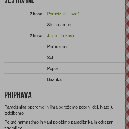
2 kosa
Paradižnik - svež
Sir - edamec
2 kosa
Jajce - kokošje
Parmezan
Sol
Poper
Bazilika
Priprava
Paradižnika operemo in jima odrežemo zgornji del. Nato ju
izdolbemo.
Pekač namastimo in vanj položimo paradižnika in odrezan
zgornji del.