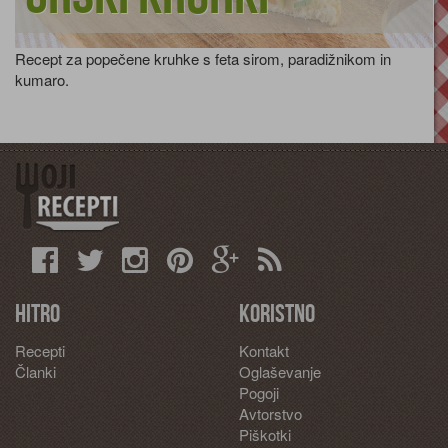
Recept za popečene kruhke s feta sirom, paradižnikom in
kumaro.
Hitro
Koristno
Recepti
Kontakt
Članki
Oglaševanje
Pogoji
Avtorstvo
Piškotki