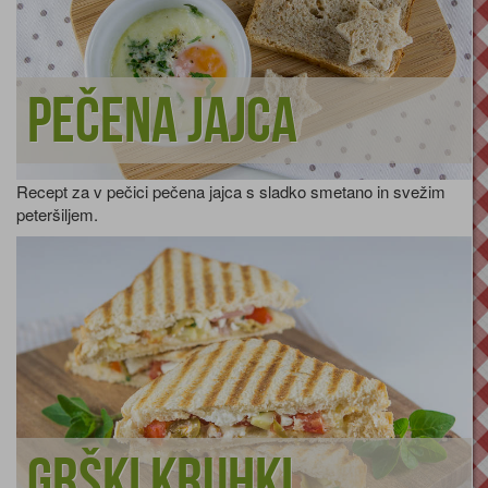
Pečena jajca
Recept za v pečici pečena jajca s sladko smetano in svežim
peteršiljem.
Grški kruhki