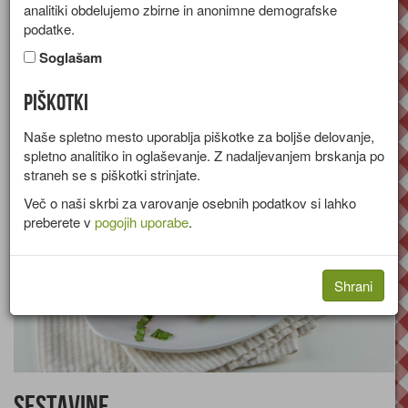
analitiki obdelujemo zbirne in anonimne demografske
Recept za pečen paradižnik, polnjen s sirom, parmezanom in
podatke.
jajcem.
Soglašam
Skupina:
Tople predjedi
Piškotki
Količine za
2 osebi
Naše spletno mesto uporablja piškotke za boljše delovanje,
spletno analitiko in oglaševanje. Z nadaljevanjem brskanja po
straneh se s piškotki strinjate.
Več o naši skrbi za varovanje osebnih podatkov si lahko
preberete v
pogojih uporabe
.
Shrani
Sestavine