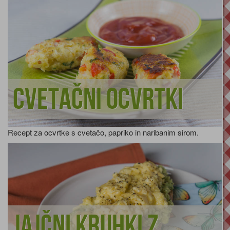
Cvetačni ocvrtki
Recept za ocvrtke s cvetačo, papriko in naribanim sirom.
Jajčni kruhki z