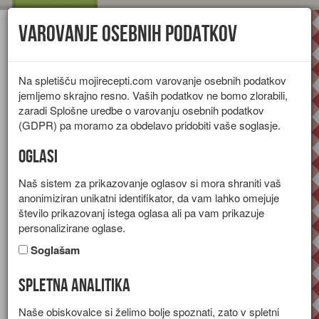
Varovanje osebnih podatkov
Toggl
navig
Na spletišču mojirecepti.com varovanje osebnih podatkov
jemljemo skrajno resno. Vaših podatkov ne bomo zlorabili,
zaradi Splošne uredbe o varovanju osebnih podatkov
(GDPR) pa moramo za obdelavo pridobiti vaše soglasje.
Oglasi
Naš sistem za prikazovanje oglasov si mora shraniti vaš
anonimiziran unikatni identifikator, da vam lahko omejuje
število prikazovanj istega oglasa ali pa vam prikazuje
personalizirane oglase.
Soglašam
Spletna analitika
Zelenjavna omleta
Naše obiskovalce si želimo bolje spoznati, zato v spletni