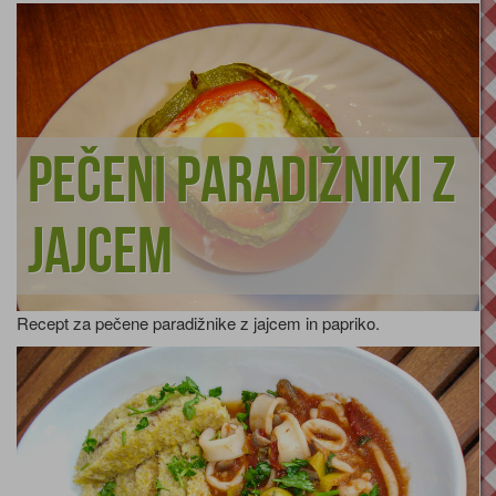
Pečeni paradižniki z
jajcem
Recept za pečene paradižnike z jajcem in papriko.