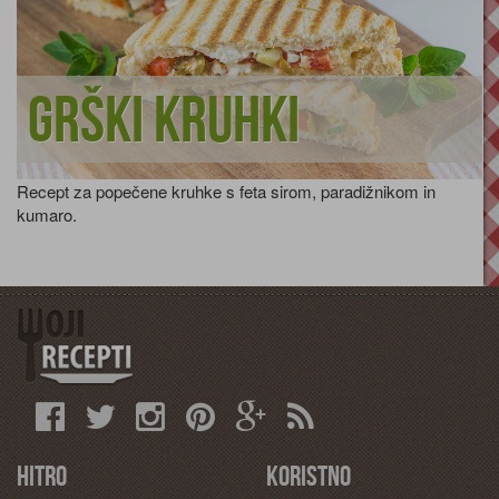
Grški kruhki
Recept za popečene kruhke s feta sirom, paradižnikom in
kumaro.
Hitro
Koristno