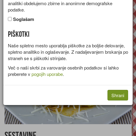
analitiki obdelujemo zbirne in anonimne demografske
Recept za omleto s papriko, paradižnikom, česnom, čebulo in
podatke.
naribanim sirom.
Soglašam
Skupina:
Tople predjedi
Piškotki
Količine za
1 oseba
Naše spletno mesto uporablja piškotke za boljše delovanje,
spletno analitiko in oglaševanje. Z nadaljevanjem brskanja po
straneh se s piškotki strinjate.
Več o naši skrbi za varovanje osebnih podatkov si lahko
preberete v
pogojih uporabe
.
Shrani
Sestavine