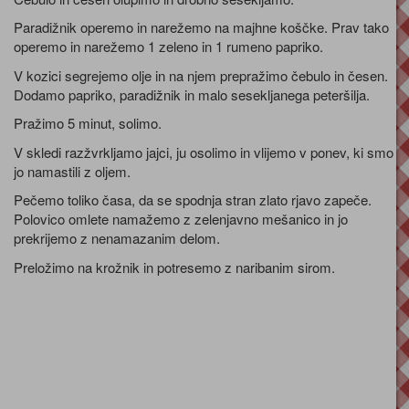
Paradižnik operemo in narežemo na majhne koščke. Prav tako
operemo in narežemo 1 zeleno in 1 rumeno papriko.
V kozici segrejemo olje in na njem prepražimo čebulo in česen.
Dodamo papriko, paradižnik in malo sesekljanega peteršilja.
Pražimo 5 minut, solimo.
V skledi razžvrkljamo jajci, ju osolimo in vlijemo v ponev, ki smo
jo namastili z oljem.
Pečemo toliko časa, da se spodnja stran zlato rjavo zapeče.
Polovico omlete namažemo z zelenjavno mešanico in jo
prekrijemo z nenamazanim delom.
Preložimo na krožnik in potresemo z naribanim sirom.