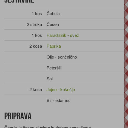
1 kos
Čebula
2 stroka
Česen
1 kos
Paradižnik - svež
2 kosa
Paprika
Olje - sončnično
Peteršilj
Sol
2 kosa
Jajce - kokošje
Sir - edamec
Priprava
Čebulo in česen olupimo in drobno sesekljamo.