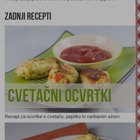
Zadnji recepti
Cvetačni ocvrtki
Recept za ocvrtke s cvetačo, papriko in naribanim sirom.