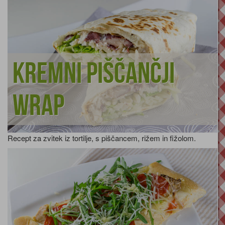
Kremni piščančji
wrap
Recept za zvitek iz tortilje, s piščancem, rižem in fižolom.