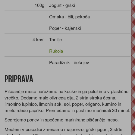
100g
Jogurt - grški
Omaka - čili, pekoča
Poper - kajenski
4 kosi
Tortilje
Rukola
Paradižnik - češnjev
Priprava
Piščančje meso narežemo na kocke in ga položimo v plastično
vrečko. Dodamo malo olivnega olja, 2 strta stroka česna,
limonino lupinico, limonin sok, sol, poper, origano, kumino in
mleto rdečo papriko. Premešamo in pustimo marinirati 30 minut.
Segrejemo ponev in spečemo marinirano piščančje meso.
Medtem v posodici zmešamo majonezo, grški jogurt, 3 strte