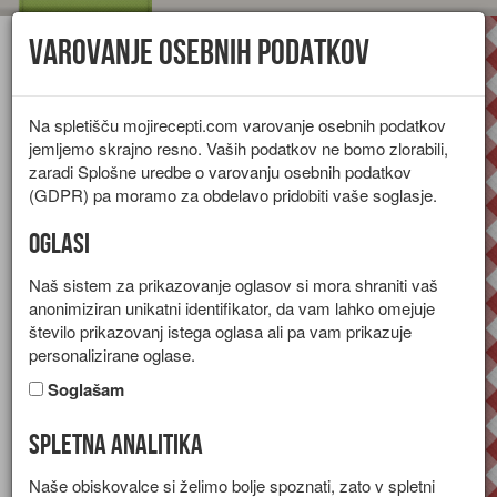
Varovanje osebnih podatkov
Toggl
navig
Na spletišču mojirecepti.com varovanje osebnih podatkov
jemljemo skrajno resno. Vaših podatkov ne bomo zlorabili,
zaradi Splošne uredbe o varovanju osebnih podatkov
(GDPR) pa moramo za obdelavo pridobiti vaše soglasje.
Oglasi
Naš sistem za prikazovanje oglasov si mora shraniti vaš
anonimiziran unikatni identifikator, da vam lahko omejuje
število prikazovanj istega oglasa ali pa vam prikazuje
personalizirane oglase.
Soglašam
Spletna analitika
Wrap s piščančjim mesom
Naše obiskovalce si želimo bolje spoznati, zato v spletni