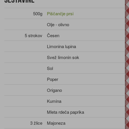
500g
Piščančje prsi
Olje - olivno
5 strokov
Česen
Limonina lupina
Svež limonin sok
Sol
Poper
Origano
Kumina
Mleta rdeča paprika
3 žlice
Majoneza