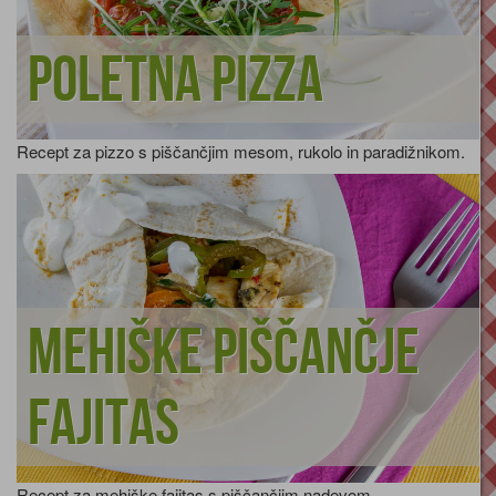
Poletna pizza
Recept za pizzo s piščančjim mesom, rukolo in paradižnikom.
Mehiške piščančje
fajitas
Recept za mehiške fajitas s piščančjim nadevom.