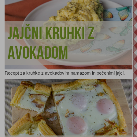
Jajčni kruhki z
avokadom
Recept za kruhke z avokadovim namazom in pečenimi jajci.