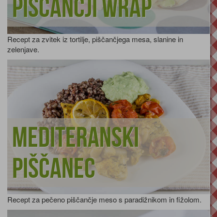
Piščančji wrap
Recept za zvitek iz tortilje, piščančjega mesa, slanine in
zelenjave.
Mediteranski
piščanec
Recept za pečeno piščančje meso s paradižnikom in fižolom.