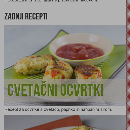
Zadnji recepti
Cvetačni ocvrtki
Recept za ocvrtke s cvetačo, papriko in naribanim sirom.