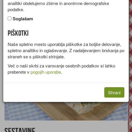
analitiki obdelujemo zbirne in anonimne demografske
Recept za zvitek iz tortilje s piščančjim mesom, zelenjavo in
podatke.
svežim prelivom.
Soglašam
Skupina:
Tople predjedi
Piškotki
Količine za
4 osebe
Naše spletno mesto uporablja piškotke za boljše delovanje,
spletno analitiko in oglaševanje. Z nadaljevanjem brskanja po
straneh se s piškotki strinjate.
Več o naši skrbi za varovanje osebnih podatkov si lahko
preberete v
pogojih uporabe
.
Shrani
Sestavine