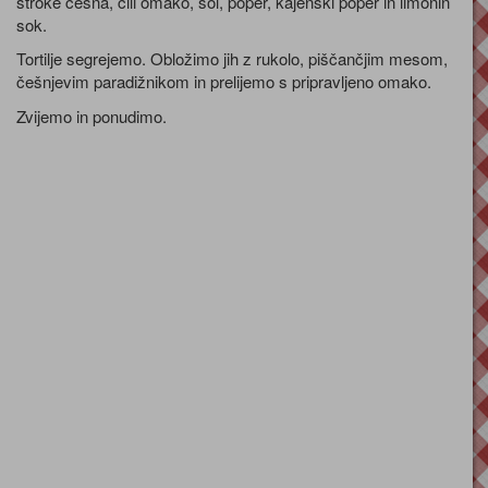
stroke česna, čili omako, sol, poper, kajenski poper in limonin
sok.
Tortilje segrejemo. Obložimo jih z rukolo, piščančjim mesom,
češnjevim paradižnikom in prelijemo s pripravljeno omako.
Zvijemo in ponudimo.