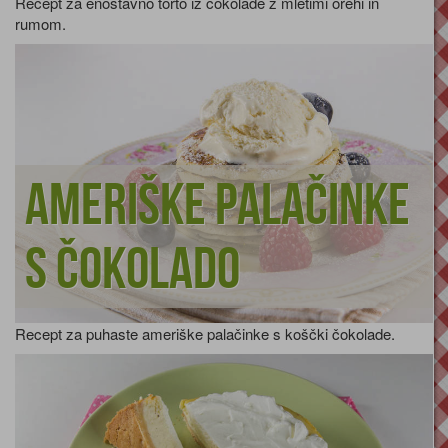
Recept za enostavno torto iz čokolade z mletimi orehi in
rumom.
Ameriške palačinke
s čokolado
Recept za puhaste ameriške palačinke s koščki čokolade.