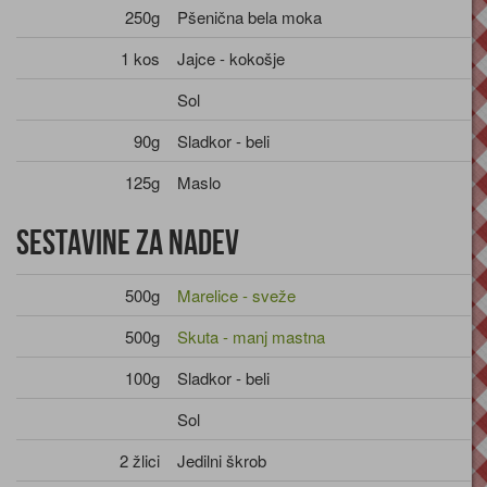
250g
Pšenična bela moka
1 kos
Jajce - kokošje
Sol
90g
Sladkor - beli
125g
Maslo
Sestavine za nadev
500g
Marelice - sveže
500g
Skuta - manj mastna
100g
Sladkor - beli
Sol
2 žlici
Jedilni škrob