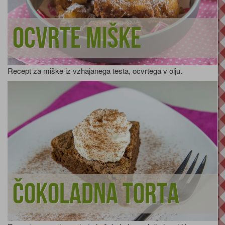
Ocvrte miške
Recept za miške iz vzhajanega testa, ocvrtega v olju.
Čokoladna torta