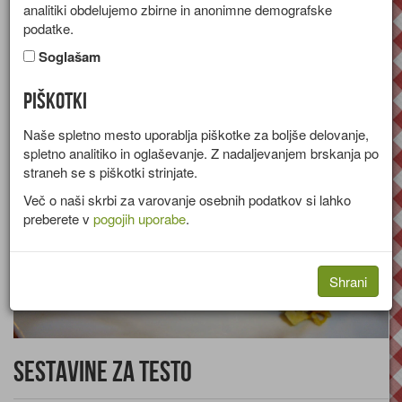
analitiki obdelujemo zbirne in anonimne demografske
Recept za pito iz krhkega testa s skutnim nadevom in
podatke.
marelicami.
Soglašam
Skupina:
Sladice
Piškotki
Naše spletno mesto uporablja piškotke za boljše delovanje,
spletno analitiko in oglaševanje. Z nadaljevanjem brskanja po
straneh se s piškotki strinjate.
Več o naši skrbi za varovanje osebnih podatkov si lahko
preberete v
pogojih uporabe
.
Shrani
Sestavine za testo