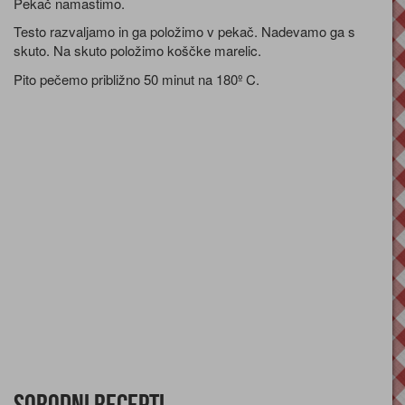
Pekač namastimo.
Testo razvaljamo in ga položimo v pekač. Nadevamo ga s
skuto. Na skuto položimo koščke marelic.
Pito pečemo približno 50 minut na 180º C.