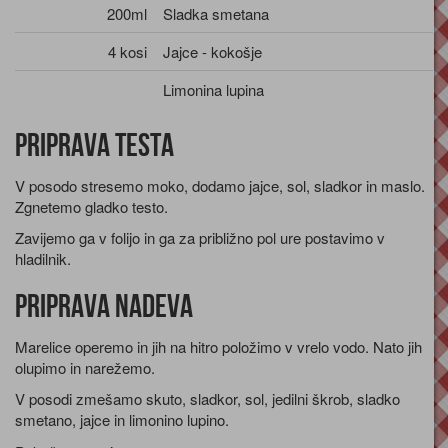
200ml
Sladka smetana
4 kosi
Jajce - kokošje
Limonina lupina
Priprava testa
V posodo stresemo moko, dodamo jajce, sol, sladkor in maslo.
Zgnetemo gladko testo.
Zavijemo ga v folijo in ga za približno pol ure postavimo v
hladilnik.
Priprava nadeva
Marelice operemo in jih na hitro položimo v vrelo vodo. Nato jih
olupimo in narežemo.
V posodi zmešamo skuto, sladkor, sol, jedilni škrob, sladko
smetano, jajce in limonino lupino.