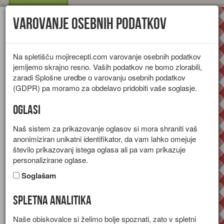
Varovanje osebnih podatkov
Toggl
navig
Na spletišču mojirecepti.com varovanje osebnih podatkov
jemljemo skrajno resno. Vaših podatkov ne bomo zlorabili,
zaradi Splošne uredbe o varovanju osebnih podatkov
(GDPR) pa moramo za obdelavo pridobiti vaše soglasje.
Oglasi
Naš sistem za prikazovanje oglasov si mora shraniti vaš
anonimiziran unikatni identifikator, da vam lahko omejuje
število prikazovanj istega oglasa ali pa vam prikazuje
personalizirane oglase.
Soglašam
Spletna analitika
Skutna pita z marelicami
Naše obiskovalce si želimo bolje spoznati, zato v spletni