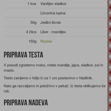
1 kos
Vanilijev sladkor
Limonina lupina
50g
Jedilni škrob
4 žlice
Liker - mandljev
150g
Rozine
Priprava testa
V posodi zgnetemo moko, mlete mandlje, jajce, sladkor, sol in
maslo.
Testo zavijemo v folijo in za 1 uro postavimo v hladilnik.
Nato ga razvaljamo in položimo v pekač. Iz testa oblikujemo še
rob.
Priprava nadeva