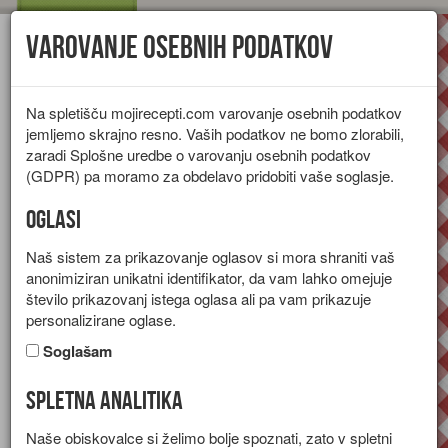
Varovanje osebnih podatkov
Toggl
navig
Na spletišču mojirecepti.com varovanje osebnih podatkov
jemljemo skrajno resno. Vaših podatkov ne bomo zlorabili,
zaradi Splošne uredbe o varovanju osebnih podatkov
(GDPR) pa moramo za obdelavo pridobiti vaše soglasje.
Oglasi
Naš sistem za prikazovanje oglasov si mora shraniti vaš
anonimiziran unikatni identifikator, da vam lahko omejuje
število prikazovanj istega oglasa ali pa vam prikazuje
personalizirane oglase.
Soglašam
Spletna analitika
Skutina torta
Naše obiskovalce si želimo bolje spoznati, zato v spletni