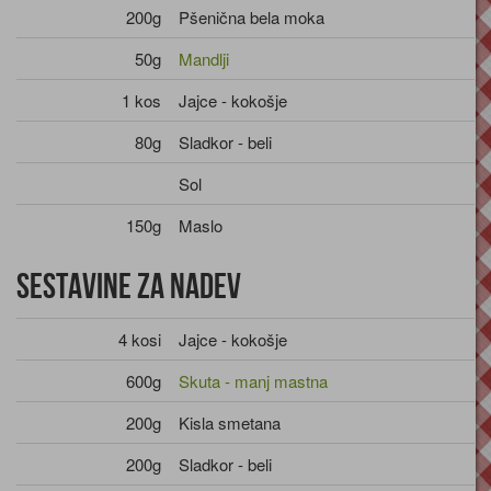
200g
Pšenična bela moka
50g
Mandlji
1 kos
Jajce - kokošje
80g
Sladkor - beli
Sol
150g
Maslo
Sestavine za nadev
4 kosi
Jajce - kokošje
600g
Skuta - manj mastna
200g
Kisla smetana
200g
Sladkor - beli