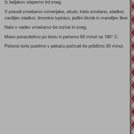
Iz beljakov stepemo trd sneg.
V posodi zmešamo rumenjake, skuto, kislo smetano, sladkor,
vanilijev sladkor, limonino lupinico, jedilni škrob in mandljev liker.
Nato v nadev vmešamo še rozine in sneg.
Maso porazdelimo po testu in pečemo 60 minut na 180° C.
Pečeno torto pustimo v pekaču počivati še približno 30 minut.