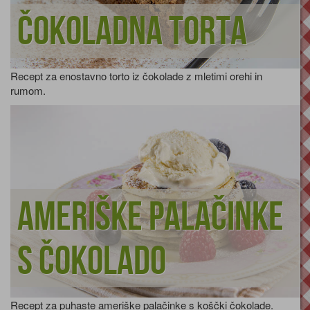
Čokoladna torta
Recept za enostavno torto iz čokolade z mletimi orehi in
rumom.
Ameriške palačinke
s čokolado
Recept za puhaste ameriške palačinke s koščki čokolade.