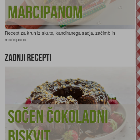
marcipanom
Recept za kruh iz skute, kandiranega sadja, začimb in
marcipana.
Zadnji recepti
Sočen čokoladni
biskvit