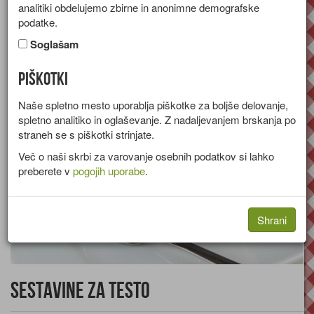
analitiki obdelujemo zbirne in anonimne demografske
Recept za zelo okusno krhko torto iz skute, rozin, mletih
podatke.
mandljev in likerja.
Soglašam
Skupina:
Sladice
Piškotki
Naše spletno mesto uporablja piškotke za boljše delovanje,
spletno analitiko in oglaševanje. Z nadaljevanjem brskanja po
straneh se s piškotki strinjate.
Več o naši skrbi za varovanje osebnih podatkov si lahko
preberete v
pogojih uporabe
.
Shrani
Sestavine za testo