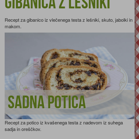
Gibanica z lešniki
Recept za gibanico iz vlečenega testa z lešniki, skuto, jabolki in
makom.
Sadna potica
Recept za potico iz kvašenega testa z nadevom iz suhega
sadja in oreščkov.