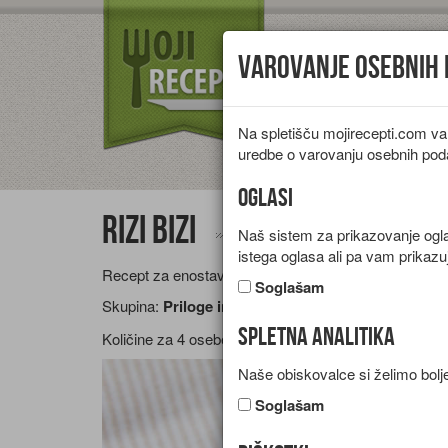
Varovanje osebnih
Na spletišču mojirecepti.com va
Vrste jedi
Pr
uredbe o varovanju osebnih pod
Oglasi
Rizi bizi
Naš sistem za prikazovanje oglas
istega oglasa ali pa vam prikazu
Recept za enostavno prilogo iz riža, koščkov korenja
Soglašam
Skupina:
Priloge in prikuhe
Spletna analitika
Količine za
4 osebe
Naše obiskovalce si želimo bolje
Soglašam