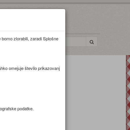
bomo zlorabili, zaradi Splošne
ahko omejuje število prikazovanj
mografske podatke.