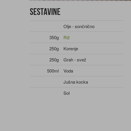
Sestavine
Olje - sončnično
350g
Riž
250g
Korenje
250g
Grah - svež
500ml
Voda
Jušna kocka
Sol