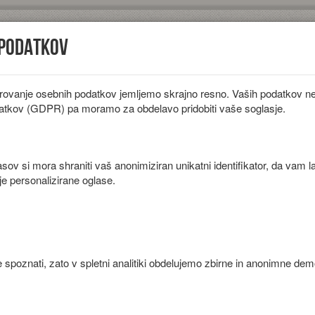
 podatkov
rovanje osebnih podatkov jemljemo skrajno resno. Vaših podatkov ne 
iložnosti
Diete
Sestavine
Članki
atkov (GDPR) pa moramo za obdelavo pridobiti vaše soglasje.
ov si mora shraniti vaš anonimiziran unikatni identifikator, da vam l
je personalizirane oglase.
 in svežega graha.
 spoznati, zato v spletni analitiki obdelujemo zbirne in anonimne de