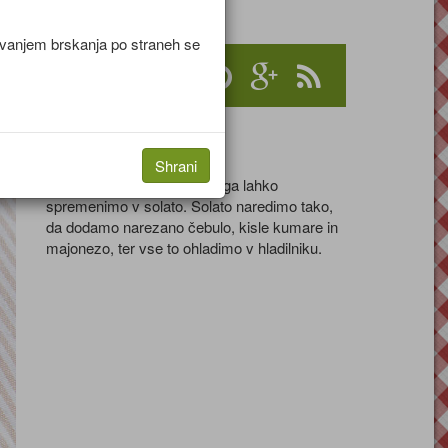
jevanjem brskanja po straneh se
Nasvet
Shrani
Če nam rizi bizi še ostane, ga lahko
spremenimo v solato. Solato naredimo tako,
da dodamo narezano čebulo, kisle kumare in
majonezo, ter vse to ohladimo v hladilniku.