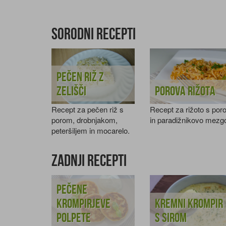
Sorodni recepti
Pečen riž z
zelišči
Porova rižota
Recept za pečen riž s
Recept za rižoto s po
porom, drobnjakom,
in paradižnikovo mezg
peteršiljem in mocarelo.
Zadnji recepti
Pečene
krompirjeve
Kremni krompir
polpete
s sirom