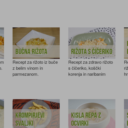
Bučna rižota
Rižota s čičeriko
rom
Recept za rižoto iz buče
Recept za zdravo rižoto
R
o.
z belim vinom in
s čičeriko, koščki
ri
parmezanom.
korenja in naribanim
hr
parmezanom.
p
Krompirjevi
Kisla repa z
svaljki
ocvirki