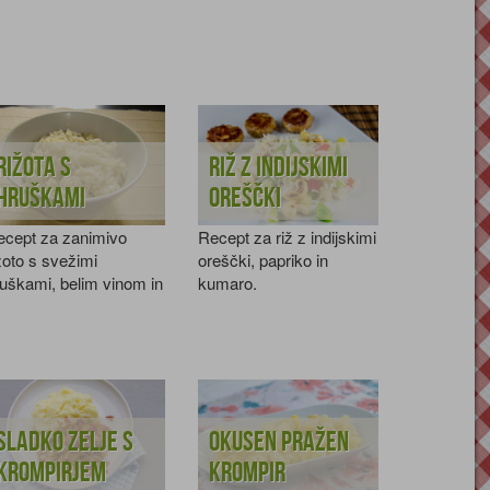
Rižota s
Riž z indijskimi
hruškami
oreščki
ecept za zanimivo
Recept za riž z indijskimi
žoto s svežimi
oreščki, papriko in
uškami, belim vinom in
kumaro.
armezanom.
Sladko zelje s
Okusen pražen
krompirjem
krompir