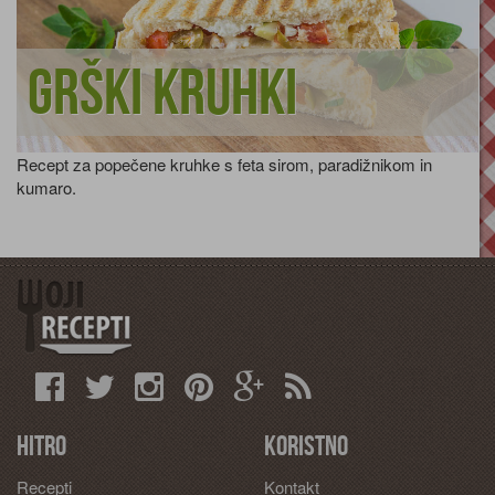
Grški kruhki
Recept za popečene kruhke s feta sirom, paradižnikom in
kumaro.
Hitro
Koristno
Recepti
Kontakt