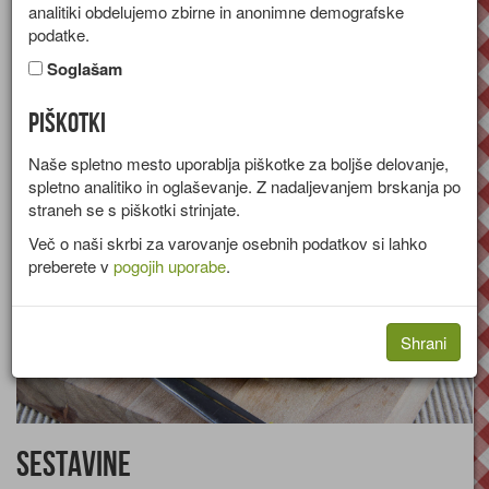
analitiki obdelujemo zbirne in anonimne demografske
Recept za omleto s tunine, jajc, smetane in graha.
podatke.
Skupina:
Tople predjedi
Soglašam
Količine za
4 osebe
Piškotki
Naše spletno mesto uporablja piškotke za boljše delovanje,
spletno analitiko in oglaševanje. Z nadaljevanjem brskanja po
straneh se s piškotki strinjate.
Več o naši skrbi za varovanje osebnih podatkov si lahko
preberete v
pogojih uporabe
.
Shrani
Sestavine