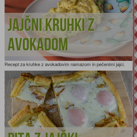
Jajčni kruhki z
avokadom
Recept za kruhke z avokadovim namazom in pečenimi jajci.