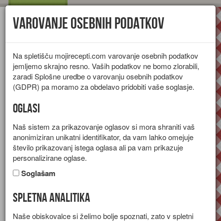
Varovanje osebnih podatkov
Toggl
navig
Na spletišču mojirecepti.com varovanje osebnih podatkov
jemljemo skrajno resno. Vaših podatkov ne bomo zlorabili,
zaradi Splošne uredbe o varovanju osebnih podatkov
(GDPR) pa moramo za obdelavo pridobiti vaše soglasje.
Oglasi
Naš sistem za prikazovanje oglasov si mora shraniti vaš
anonimiziran unikatni identifikator, da vam lahko omejuje
število prikazovanj istega oglasa ali pa vam prikazuje
personalizirane oglase.
Soglašam
Spletna analitika
Omleta s tunino in grahom
Naše obiskovalce si želimo bolje spoznati, zato v spletni