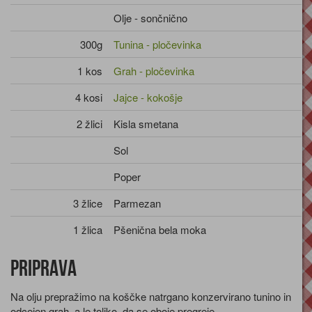
Olje - sončnično
300g
Tunina - pločevinka
1 kos
Grah - pločevinka
4 kosi
Jajce - kokošje
2 žlici
Kisla smetana
Sol
Poper
3 žlice
Parmezan
1 žlica
Pšenična bela moka
Priprava
Na olju prepražimo na koščke natrgano konzervirano tunino in
odcejen grah, a le toliko, da se oboje pregreje.