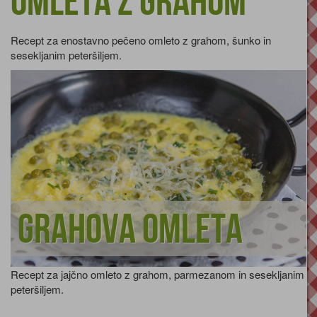
Omleta z grahom
Recept za enostavno pečeno omleto z grahom, šunko in
sesekljanim peteršiljem.
Grahova omleta
Recept za jajčno omleto z grahom, parmezanom in sesekljanim
peteršiljem.