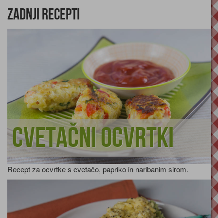
Zadnji recepti
Cvetačni ocvrtki
Recept za ocvrtke s cvetačo, papriko in naribanim sirom.