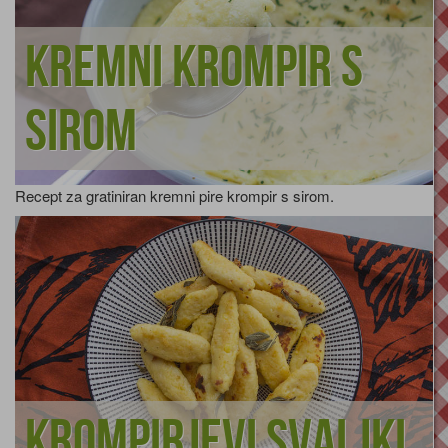
Kremni krompir s
sirom
Recept za gratiniran kremni pire krompir s sirom.
Krompirjevi svaljki