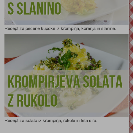
s slanino
Recept za pečene kupčke iz krompirja, korenja in slanine.
Krompirjeva solata
z rukolo
Recept za solato iz krompirja, rukole in feta sira.