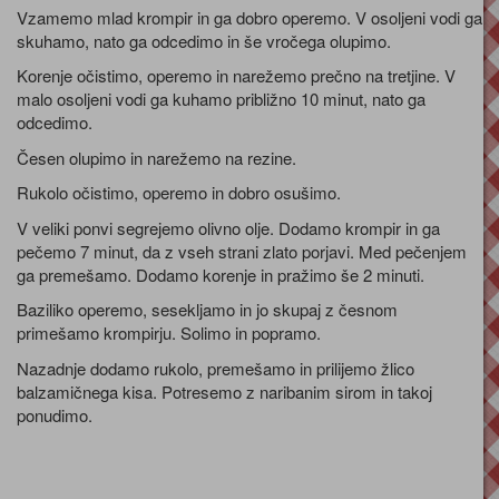
Vzamemo mlad krompir in ga dobro operemo. V osoljeni vodi ga
skuhamo, nato ga odcedimo in še vročega olupimo.
Korenje očistimo, operemo in narežemo prečno na tretjine. V
malo osoljeni vodi ga kuhamo približno 10 minut, nato ga
odcedimo.
Česen olupimo in narežemo na rezine.
Rukolo očistimo, operemo in dobro osušimo.
V veliki ponvi segrejemo olivno olje. Dodamo krompir in ga
pečemo 7 minut, da z vseh strani zlato porjavi. Med pečenjem
ga premešamo. Dodamo korenje in pražimo še 2 minuti.
Baziliko operemo, sesekljamo in jo skupaj z česnom
primešamo krompirju. Solimo in popramo.
Nazadnje dodamo rukolo, premešamo in prilijemo žlico
balzamičnega kisa. Potresemo z naribanim sirom in takoj
ponudimo.