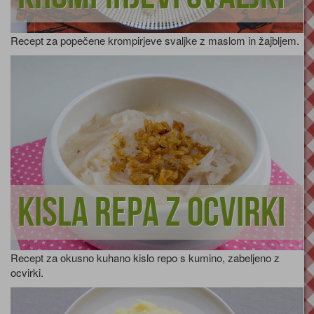
Recept za popečene krompirjeve svaljke z maslom in žajbljem.
Kisla repa z ocvirki
Recept za okusno kuhano kislo repo s kumino, zabeljeno z
ocvirki.