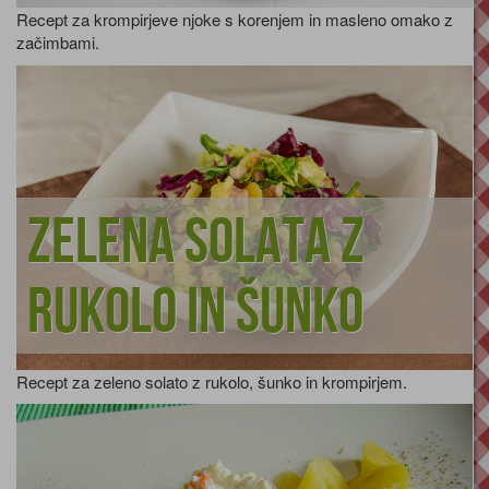
Recept za krompirjeve njoke s korenjem in masleno omako z
začimbami.
Zelena solata z
rukolo in šunko
Recept za zeleno solato z rukolo, šunko in krompirjem.