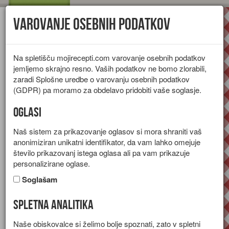
Varovanje osebnih podatkov
Toggl
navig
Na spletišču mojirecepti.com varovanje osebnih podatkov
jemljemo skrajno resno. Vaših podatkov ne bomo zlorabili,
zaradi Splošne uredbe o varovanju osebnih podatkov
(GDPR) pa moramo za obdelavo pridobiti vaše soglasje.
Oglasi
Naš sistem za prikazovanje oglasov si mora shraniti vaš
anonimiziran unikatni identifikator, da vam lahko omejuje
število prikazovanj istega oglasa ali pa vam prikazuje
personalizirane oglase.
Soglašam
Spletna analitika
Krompir z rukolo
Naše obiskovalce si želimo bolje spoznati, zato v spletni