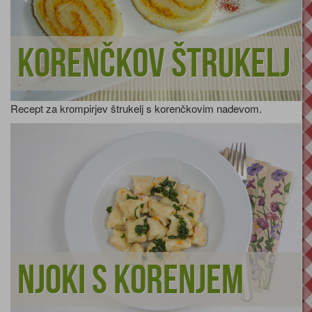
Korenčkov štrukelj
Recept za krompirjev štrukelj s korenčkovim nadevom.
Njoki s korenjem