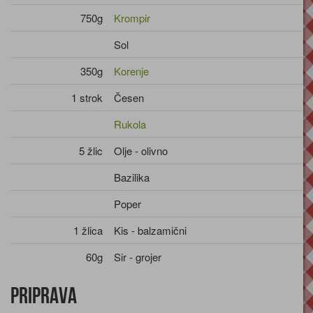
750g
Krompir
Sol
350g
Korenje
1 strok
Česen
Rukola
5 žlic
Olje - olivno
Bazilika
Poper
1 žlica
Kis - balzamični
60g
Sir - grojer
Priprava