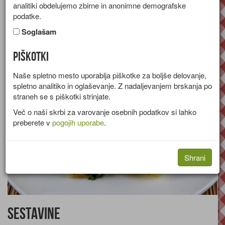
analitiki obdelujemo zbirne in anonimne demografske
Recept za pečen mlad krompir z rukolo in korenjem.
podatke.
Skupina:
Priloge in prikuhe
Soglašam
Količine za
4 osebe
Piškotki
Naše spletno mesto uporablja piškotke za boljše delovanje,
spletno analitiko in oglaševanje. Z nadaljevanjem brskanja po
straneh se s piškotki strinjate.
Več o naši skrbi za varovanje osebnih podatkov si lahko
preberete v
pogojih uporabe
.
Shrani
Sestavine