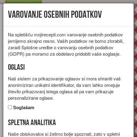
Varovanje osebnih podatkov
Toggl
navig
Na spletišču mojirecepti.com varovanje osebnih podatkov
jemljemo skrajno resno. Vaših podatkov ne bomo zlorabili,
zaradi Splošne uredbe o varovanju osebnih podatkov
(GDPR) pa moramo za obdelavo pridobiti vaše soglasje.
Oglasi
Naš sistem za prikazovanje oglasov si mora shraniti vaš
anonimiziran unikatni identifikator, da vam lahko omejuje
število prikazovanj istega oglasa ali pa vam prikazuje
personalizirane oglase.
Soglašam
Spletna analitika
Brokolijeva juha s skuto
Naše obiskovalce si želimo bolje spoznati, zato v spletni