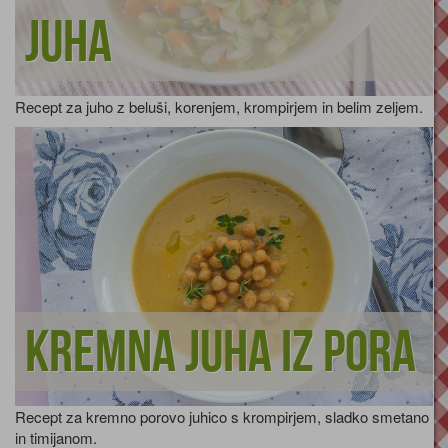
juha
Recept za juho z beluši, korenjem, krompirjem in belim zeljem.
Kremna juha iz pora
Recept za kremno porovo juhico s krompirjem, sladko smetano
in timijanom.