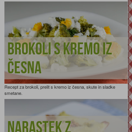
Brokoli s kremo iz
česna
Recept za brokoli, prelit s kremo iz česna, skute in sladke
smetane.
Narastek z