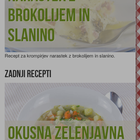
brokolijem in
slanino
Recept za krompirjev narastek z brokolijem in slanino.
Zadnji recepti
Okusna zelenjavna