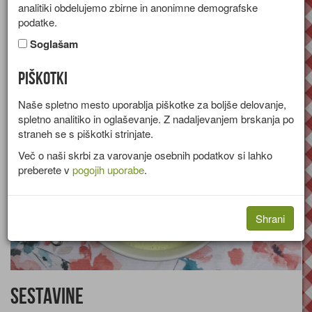
analitiki obdelujemo zbirne in anonimne demografske
Recept za kremno juho iz brokolija s skuto in krompirjem.
podatke.
Skupina:
Juhe
Soglašam
Količine za
4 osebe
Piškotki
Naše spletno mesto uporablja piškotke za boljše delovanje,
spletno analitiko in oglaševanje. Z nadaljevanjem brskanja po
straneh se s piškotki strinjate.
Več o naši skrbi za varovanje osebnih podatkov si lahko
preberete v
pogojih uporabe
.
Shrani
Sestavine