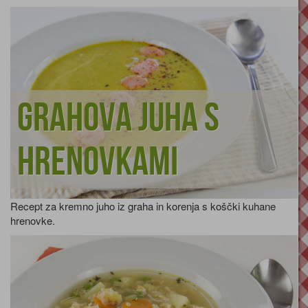
Grahova juha s
hrenovkami
Recept za kremno juho iz graha in korenja s koščki kuhane
hrenovke.