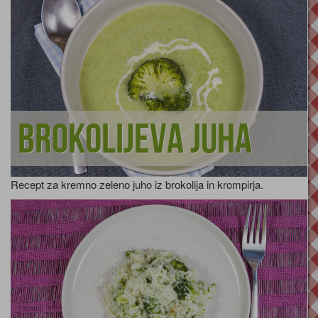
Brokolijeva juha
Recept za kremno zeleno juho iz brokolija in krompirja.