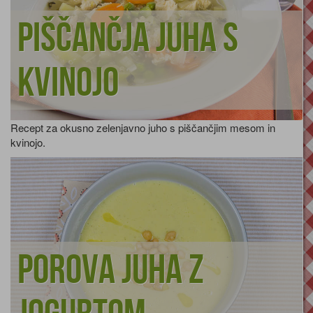
Piščančja juha s
kvinojo
Recept za okusno zelenjavno juho s piščančjim mesom in
kvinojo.
Porova juha z