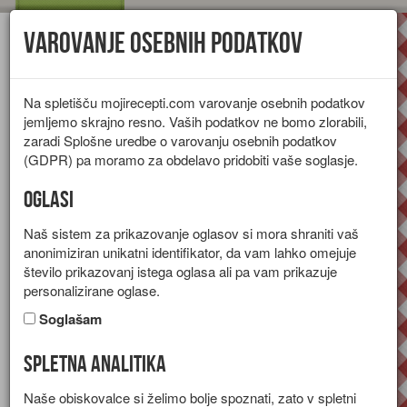
Varovanje osebnih podatkov
Toggl
navig
Na spletišču mojirecepti.com varovanje osebnih podatkov
jemljemo skrajno resno. Vaših podatkov ne bomo zlorabili,
zaradi Splošne uredbe o varovanju osebnih podatkov
(GDPR) pa moramo za obdelavo pridobiti vaše soglasje.
Oglasi
Naš sistem za prikazovanje oglasov si mora shraniti vaš
anonimiziran unikatni identifikator, da vam lahko omejuje
število prikazovanj istega oglasa ali pa vam prikazuje
personalizirane oglase.
Soglašam
Spletna analitika
Žemljin narastek
Naše obiskovalce si želimo bolje spoznati, zato v spletni