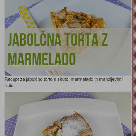
Jabolčna torta z
marmelado
Recept za jabolčno torto s skuto, marmelado in mandljevimi
lističi.