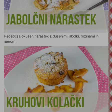
Jabolčni narastek
Recept za okusen narastek z dušenimi jabolki, rozinami in
rumom.
Kruhovi kolački