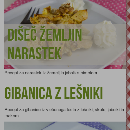
Dišeč žemljin
narastek
Recept za narastek iz žemelj in jabolk s cimetom.
Gibanica z lešniki
Recept za gibanico iz vlečenega testa z lešniki, skuto, jabolki in
makom.