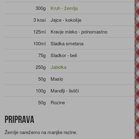
300g
Kruh - žemlja
3 kosi
Jajce - kokošje
125ml
Kravje mleko - polnomastno
100ml
Sladka smetana
75g
Sladkor - beli
250g
Jabolka
50g
Maslo
100g
Mandlji - lističi
50g
Rozine
Priprava
Žemlje narežemo na manjše rezine.