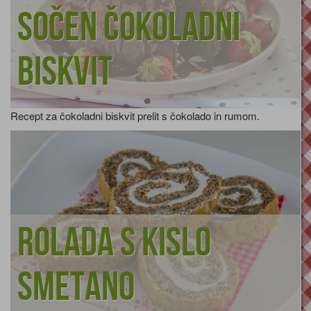
Sočen čokoladni
biskvit
Recept za čokoladni biskvit prelit s čokolado in rumom.
Rolada s kislo
smetano