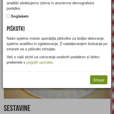
analitiki obdelujemo zbirne in anonimne demografske
Recept za narastek iz žemelj, jabolk, rozin in mandljev.
podatke.
Skupina:
Sladice
Soglašam
Količine za
4 osebe
Piškotki
Naše spletno mesto uporablja piškotke za boljše delovanje,
spletno analitiko in oglaševanje. Z nadaljevanjem brskanja po
straneh se s piškotki strinjate.
Več o naši skrbi za varovanje osebnih podatkov si lahko
preberete v
pogojih uporabe
.
Shrani
Sestavine