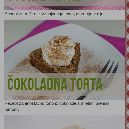
Recept za miške iz vzhajanega testa, ocvrtega v olju.
Čokoladna torta
Recept za enostavno torto iz čokolade z mletimi orehi in
rumom.