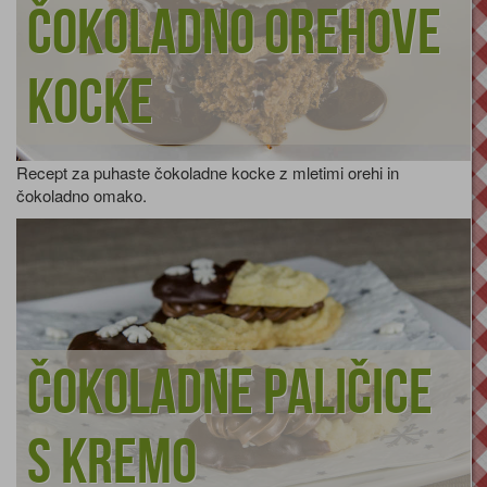
Čokoladno orehove
kocke
Recept za puhaste čokoladne kocke z mletimi orehi in
čokoladno omako.
Čokoladne paličice
s kremo