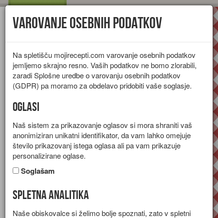
Varovanje osebnih podatkov
Toggl
navig
Na spletišču mojirecepti.com varovanje osebnih podatkov
jemljemo skrajno resno. Vaših podatkov ne bomo zlorabili,
zaradi Splošne uredbe o varovanju osebnih podatkov
(GDPR) pa moramo za obdelavo pridobiti vaše soglasje.
Oglasi
Naš sistem za prikazovanje oglasov si mora shraniti vaš
anonimiziran unikatni identifikator, da vam lahko omejuje
število prikazovanj istega oglasa ali pa vam prikazuje
personalizirane oglase.
Soglašam
Spletna analitika
Višnjeve kroglice
Naše obiskovalce si želimo bolje spoznati, zato v spletni