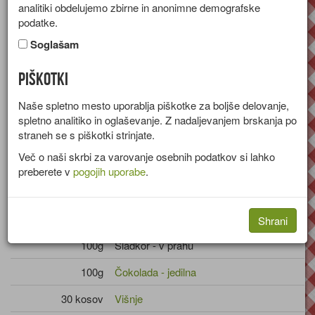
analitiki obdelujemo zbirne in anonimne demografske
Recept za čokoladne kroglice z višnjami in likerjem.
podatke.
Skupina:
Sladice
Soglašam
Količine za
30 kroglic
Piškotki
Sestavine
Naše spletno mesto uporablja piškotke za boljše delovanje,
spletno analitiko in oglaševanje. Z nadaljevanjem brskanja po
straneh se s piškotki strinjate.
200g
Piškoti
Več o naši skrbi za varovanje osebnih podatkov si lahko
Liker - višnjev
preberete v
pogojih uporabe
.
1 kos
Jajce - kokošje, rumenjak
100g
Maslo
Shrani
100g
Sladkor - v prahu
100g
Čokolada - jedilna
30 kosov
Višnje