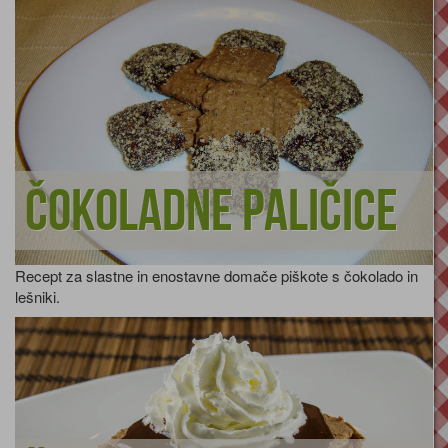
Čokoladne paličice
Recept za slastne in enostavne domače piškote s čokolado in
lešniki.