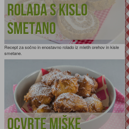
Rolada s kislo
smetano
Recept za sočno in enostavno rolado iz mletih orehov in kisle
smetane.
Ocvrte miške