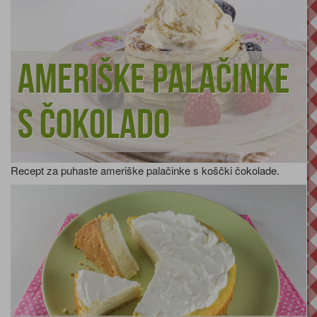
Ameriške palačinke
s čokolado
Recept za puhaste ameriške palačinke s koščki čokolade.