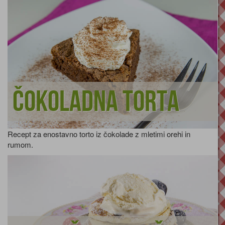
Čokoladna torta
Recept za enostavno torto iz čokolade z mletimi orehi in
rumom.