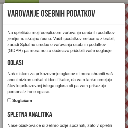
Varovanje osebnih podatkov
Toggl
navig
Na spletišču mojirecepti.com varovanje osebnih podatkov
jemljemo skrajno resno. Vaših podatkov ne bomo zlorabili,
zaradi Splošne uredbe o varovanju osebnih podatkov
(GDPR) pa moramo za obdelavo pridobiti vaše soglasje.
Oglasi
Naš sistem za prikazovanje oglasov si mora shraniti vaš
anonimiziran unikatni identifikator, da vam lahko omejuje
število prikazovanj istega oglasa ali pa vam prikazuje
personalizirane oglase.
Soglašam
Spletna analitika
Mandljevi piškoti s čokolado
Naše obiskovalce si želimo bolje spoznati, zato v spletni