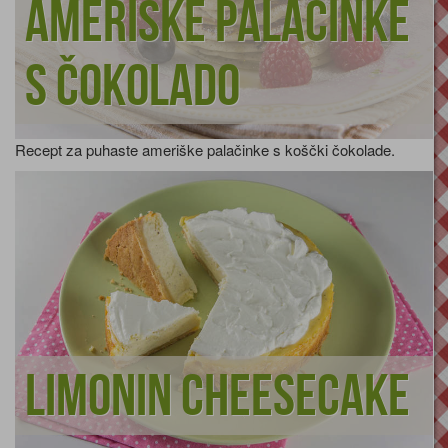
Ameriške palačinke
s čokolado
Recept za puhaste ameriške palačinke s koščki čokolade.
Limonin cheesecake