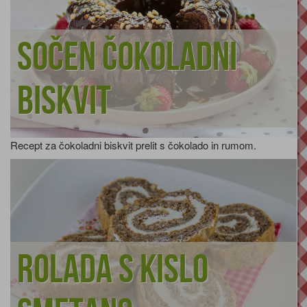
Sočen čokoladni
biskvit
Recept za čokoladni biskvit prelit s čokolado in rumom.
Rolada s kislo