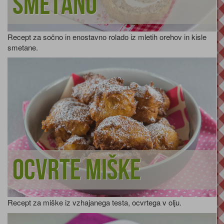
smetano
Recept za sočno in enostavno rolado iz mletih orehov in kisle
smetane.
Ocvrte miške
Recept za miške iz vzhajanega testa, ocvrtega v olju.