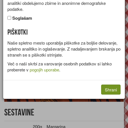
analitiki obdelujemo zbirne in anonimne demografske
Recept za piškote z mandljevimi lističi in čokolado.
podatke.
Skupina:
Sladice
Soglašam
Piškotki
Naše spletno mesto uporablja piškotke za boljše delovanje,
spletno analitiko in oglaševanje. Z nadaljevanjem brskanja po
straneh se s piškotki strinjate.
Več o naši skrbi za varovanje osebnih podatkov si lahko
preberete v
pogojih uporabe
.
Shrani
Sestavine
200g
Margarina