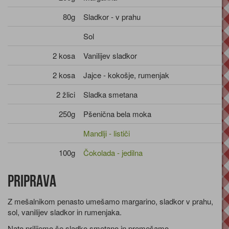
80g
Sladkor - v prahu
Sol
2 kosa
Vanilijev sladkor
2 kosa
Jajce - kokošje, rumenjak
2 žlici
Sladka smetana
250g
Pšenična bela moka
Mandlji - lističi
100g
Čokolada - jedilna
Priprava
Z mešalnikom penasto umešamo margarino, sladkor v prahu,
sol, vanilijev sladkor in rumenjaka.
Nato prilijemo še sladko smetano in premešamo.