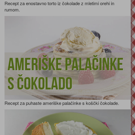
Recept za enostavno torto iz čokolade z mletimi orehi in
rumom.
Ameriške palačinke
s čokolado
Recept za puhaste ameriške palačinke s koščki čokolade.