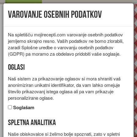
Varovanje osebnih podatkov
Toggl
navig
Na spletišču mojirecepti.com varovanje osebnih podatkov
jemljemo skrajno resno. Vaših podatkov ne bomo zlorabili,
zaradi Splošne uredbe o varovanju osebnih podatkov
(GDPR) pa moramo za obdelavo pridobiti vaše soglasje.
Oglasi
Naš sistem za prikazovanje oglasov si mora shraniti vaš
anonimiziran unikatni identifikator, da vam lahko omejuje
število prikazovanj istega oglasa ali pa vam prikazuje
personalizirane oglase.
Soglašam
Spletna analitika
Pomarančno pecivo z
Naše obiskovalce si želimo bolje spoznati, zato v spletni