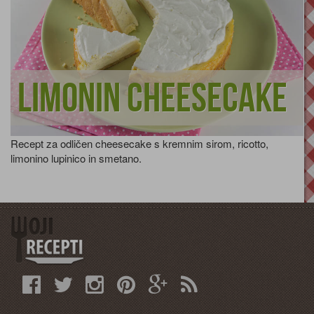
Limonin cheesecake
Recept za odličen cheesecake s kremnim sirom, ricotto,
limonino lupinico in smetano.