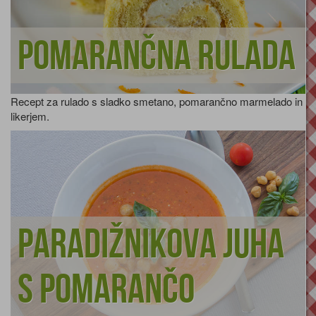
Pomarančna rulada
Recept za rulado s sladko smetano, pomarančno marmelado in
likerjem.
Paradižnikova juha
s pomarančo