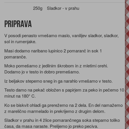
250g
Sladkor - v prahu
Priprava
V posodi penasto vmešamo maslo, vanilijev sladkor, sladkor,
sol in rumenjake.
Masi dodamo naribano lupinico 2 pomaranč in sok 1
pomaranče.
Moko pomešamo z jedilnim škrobom in z mletimi orehi.
Dodamo jo v testo in dobro premešamo.
Iz beljakov stepemo sneg in ga narahlo vmešamo v testo.
Testo damo na pekač obložen s papirjem za peko in pečemo 10
minut na 180° C.
Ko se biskvit ohladi ga prerežemo na 2 dela. En del namažemo
z marelično marmelado in prekrijemo z drugim delom.
Sladkor v prahu in 4 žlice pomarančnega soka stepamo toliko
časa, da masa naraste. Prelijemo jo preko peciva.