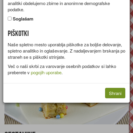
analitiki obdelujemo zbirne in anonimne demografske
marmelado
podatke.
Soglašam
Recept za pecivo z marelično marmelado in pomarančnim
prelivom.
Piškotki
Skupina:
Sladice
Naše spletno mesto uporablja piškotke za boljše delovanje,
spletno analitiko in oglaševanje. Z nadaljevanjem brskanja po
straneh se s piškotki strinjate.
Več o naši skrbi za varovanje osebnih podatkov si lahko
preberete v
pogojih uporabe
.
Shrani