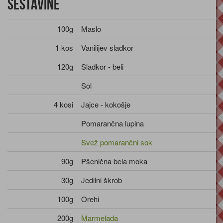
Sestavine
100g
Maslo
1 kos
Vanilijev sladkor
120g
Sladkor - beli
Sol
4 kosi
Jajce - kokošje
Pomarančna lupina
Svež pomarančni sok
90g
Pšenična bela moka
30g
Jedilni škrob
100g
Orehi
200g
Marmelada