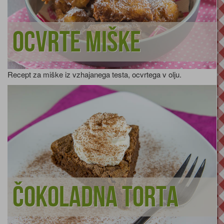
Ocvrte miške
Recept za miške iz vzhajanega testa, ocvrtega v olju.
Čokoladna torta