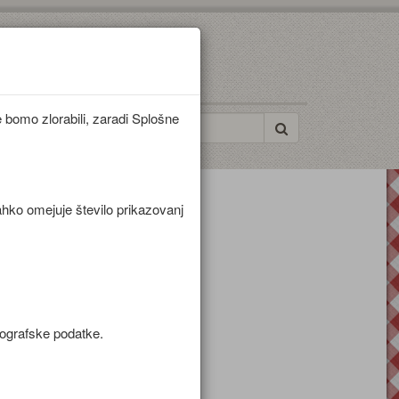
bomo zlorabili, zaradi Splošne
ahko omejuje število prikazovanj
mografske podatke.