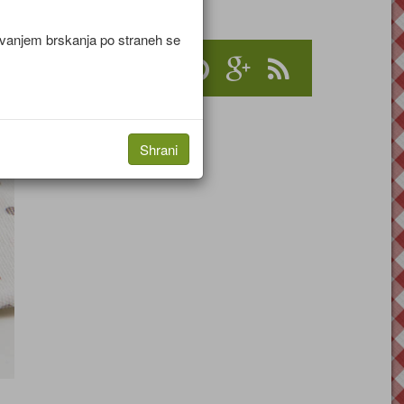
jevanjem brskanja po straneh se
Shrani