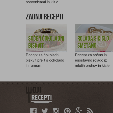
borovnicami in kislo
smetano.
Zadnji recepti
Sočen čokoladni
Rolada s kislo
biskvit
smetano
Recept za čokoladni
Recept za sočno in
biskvit prelit s čokolado
enostavno rolado iz
in rumom.
mletih orehov in kisle
smetane.