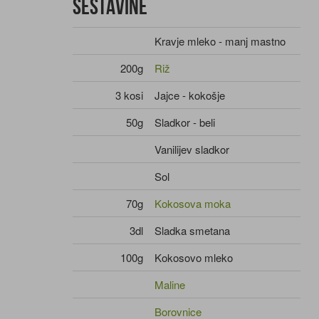
Sestavine
Kravje mleko - manj mastno
200g
Riž
3 kosi
Jajce - kokošje
50g
Sladkor - beli
Vanilijev sladkor
Sol
70g
Kokosova moka
3dl
Sladka smetana
100g
Kokosovo mleko
Maline
Borovnice