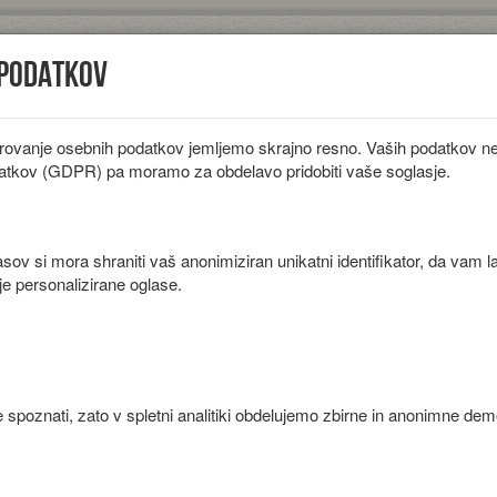
 podatkov
rovanje osebnih podatkov jemljemo skrajno resno. Vaših podatkov ne 
iložnosti
Diete
Sestavine
Članki
atkov (GDPR) pa moramo za obdelavo pridobiti vaše soglasje.
ov si mora shraniti vaš anonimiziran unikatni identifikator, da vam l
je personalizirane oglase.
im mlekom, malinami in borovnicami.
 spoznati, zato v spletni analitiki obdelujemo zbirne in anonimne de