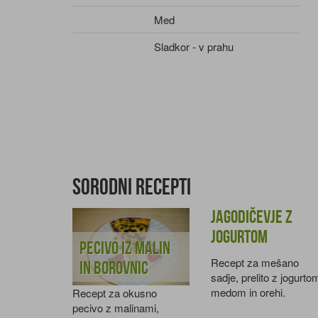
Med
Sladkor - v prahu
Sorodni recepti
Jagodičevje z
jogurtom
Pecivo iz malin
Recept za mešano
in borovnic
sadje, prelito z jogurto
medom in orehi.
Recept za okusno
pecivo z malinami,