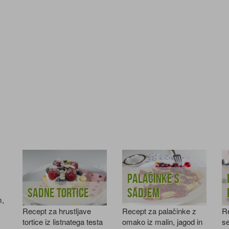
Palačinke s
Sadne tortice
sadjem
m,
Recept za hrustljave
Recept za palačinke z
Re
tortice iz listnatega testa
omako iz malin, jagod in
s