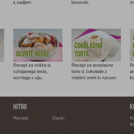
s sadjem.
borovnic.
m
Čokoladna
Ocvrte miške
torta
Recept za miške iz
Recept za enostavno
R
vzhajanega testa,
torto iz čokolade z
am
ocvrtega v olju.
mletimi orehi in rumom.
ko
Hitro
K
Recepti
Članki
K
Av