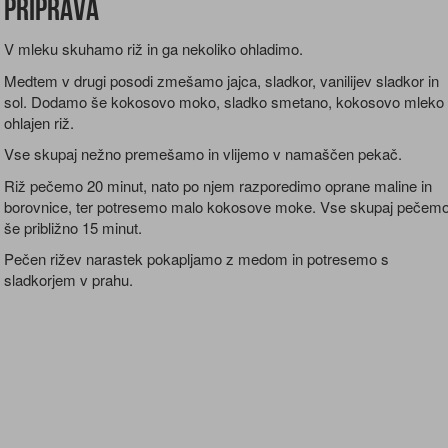
Priprava
V mleku skuhamo riž in ga nekoliko ohladimo.
Medtem v drugi posodi zmešamo jajca, sladkor, vanilijev sladkor in
sol. Dodamo še kokosovo moko, sladko smetano, kokosovo mleko 
ohlajen riž.
Vse skupaj nežno premešamo in vlijemo v namaščen pekač.
Riž pečemo 20 minut, nato po njem razporedimo oprane maline in
borovnice, ter potresemo malo kokosove moke. Vse skupaj pečem
še približno 15 minut.
Pečen rižev narastek pokapljamo z medom in potresemo s
sladkorjem v prahu.