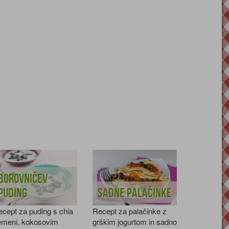
Borovničev
puding
Sadne palačinke
cept za puding s chia
Recept za palačinke z
emeni, kokosovim
grškim jogurtom in sadno