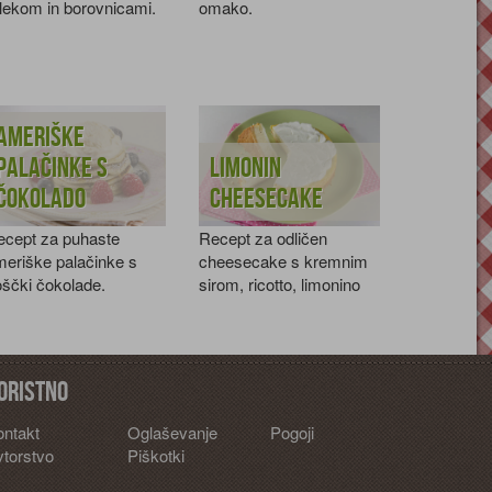
lekom in borovnicami.
omako.
Ameriške
palačinke s
Limonin
čokolado
cheesecake
ecept za puhaste
Recept za odličen
eriške palačinke s
cheesecake s kremnim
ščki čokolade.
sirom, ricotto, limonino
lupinico in smetano.
oristno
ontakt
Oglaševanje
Pogoji
torstvo
Piškotki