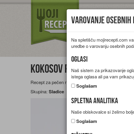
Varovanje osebnih
Na spletišču mojirecepti.com va
Vrste jedi
Pr
uredbe o varovanju osebnih pod
Oglasi
Kokosov rižev narastek
Naš sistem za prikazovanje oglas
istega oglasa ali pa vam prikazu
Recept za pečen rižen narastek s kokosom, kokosov
Soglašam
Skupina:
Sladice
Spletna analitika
Naše obiskovalce si želimo bolje
Soglašam