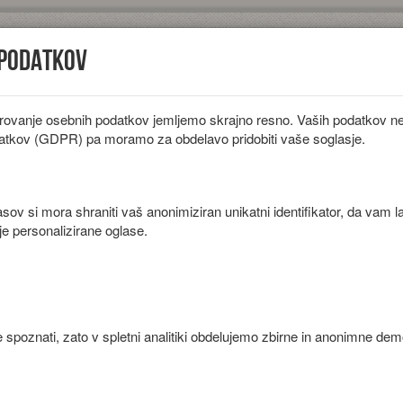
 podatkov
rovanje osebnih podatkov jemljemo skrajno resno. Vaših podatkov ne 
iložnosti
Diete
Sestavine
Članki
atkov (GDPR) pa moramo za obdelavo pridobiti vaše soglasje.
ov si mora shraniti vaš anonimiziran unikatni identifikator, da vam l
je personalizirane oglase.
pikantno omako.
 spoznati, zato v spletni analitiki obdelujemo zbirne in anonimne de
Priprava
Čebulo in česen na drobno sesekljamo.