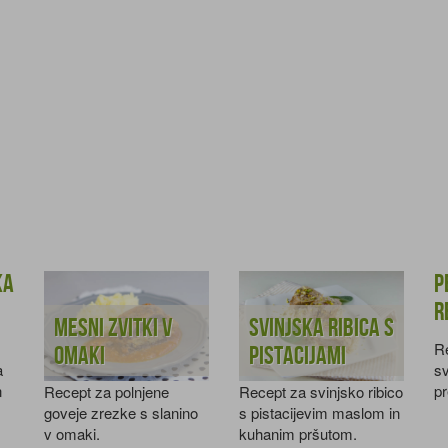
ka
P
r
Mesni zvitki v
Svinjska ribica s
R
omaki
pistacijami
a
sv
n
p
Recept za polnjene
Recept za svinjsko ribico
p
goveje zrezke s slanino
s pistacijevim maslom in
v omaki.
kuhanim pršutom.