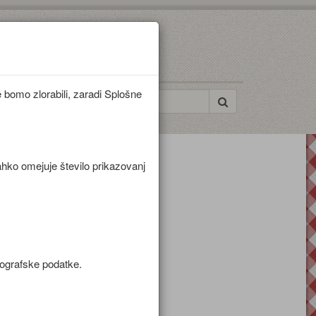
bomo zlorabili, zaradi Splošne
ahko omejuje število prikazovanj
mografske podatke.