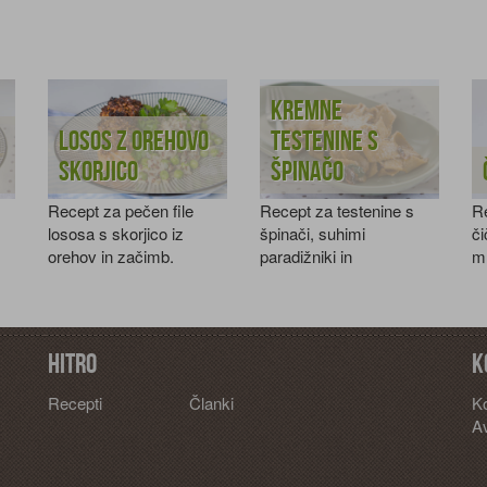
Kremne
Losos z orehovo
testenine s
skorjico
špinačo
Recept za pečen file
Recept za testenine s
Re
lososa s skorjico iz
špinači, suhimi
či
orehov in začimb.
paradižniki in
m
parmezanom.
ba
Hitro
K
Recepti
Članki
K
Av