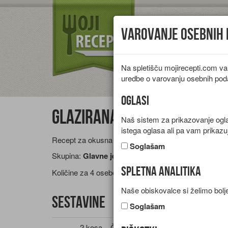
Varovanje osebnih
Na spletišču mojirecepti.com va
Vrste jedi
Pr
uredbe o varovanju osebnih pod
Oglasi
Glazirana rebrca
Naš sistem za prikazovanje oglas
istega oglasa ali pa vam prikazu
Recept za okusna pečena svinjska rebrca s sladko 
Soglašam
Skupina:
Glavne jedi
Spletna analitika
Količine za
4 osebe
Naše obiskovalce si želimo bolje
Sestavine
Soglašam
2 kosa
Čebula