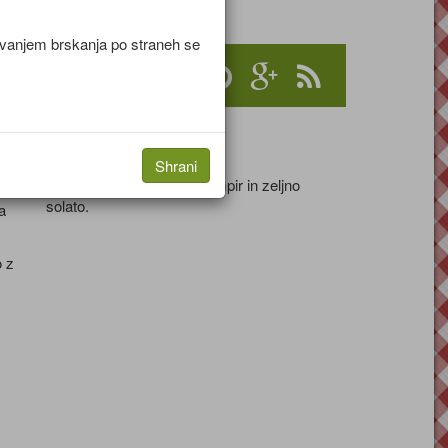
no
jevanjem brskanja po straneh se
Serviranje
Shrani
Poleg rebrc ponudimo krompir in zeljno
solato.
a
 z