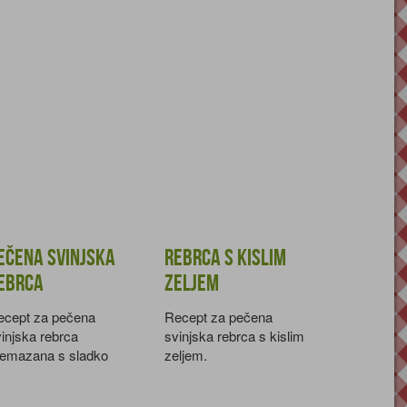
ečena svinjska
Rebrca s kislim
ebrca
zeljem
ecept za pečena
Recept za pečena
injska rebrca
svinjska rebrca s kislim
remazana s sladko
zeljem.
ekočo omako.