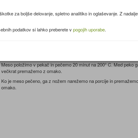
V ponvi segrejemo olje in na njem prepražimo čebulo in česen.
Dodamo paradižnikovo mezgo, kis, sol, timijan, baziliko, med, mes
kotke za boljše delovanje, spletno analitiko in oglaševanje. Z nadal
juho, worchestershire omako, gorčico in nekaj kapljic tabasca.
Omako kuhamo približno 15 minut.
sebnih podatkov si lahko preberete v
pogojih uporabe
.
Meso oplaknemo in osušimo. Med posameznimi rebrci lahko
zarežemo in razpremo.
V slani vodi meso kuhamo približno 30 minut.
Meso položimo v pekač in pečemo 20 minut na 200° C. Med peko g
večkrat premažemo z omako.
Ko je meso pečeno, ga z nožem narežemo na porcije in premažemo
omako.