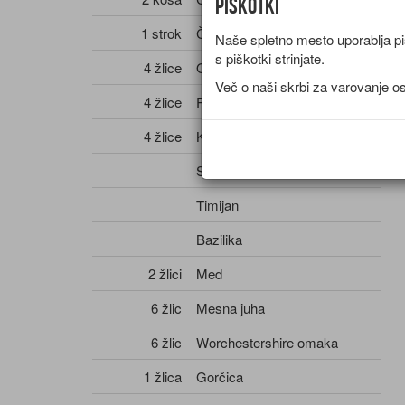
Piškotki
1 strok
Česen
Naše spletno mesto uporablja piš
s piškotki strinjate.
4 žlice
Olje - sončnično
Več o naši skrbi za varovanje o
4 žlice
Paradižnik - mezga
4 žlice
Kis
Sol
Timijan
Bazilika
2 žlici
Med
6 žlic
Mesna juha
6 žlic
Worchestershire omaka
1 žlica
Gorčica