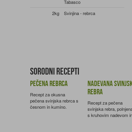
Tabasco
2kg
Svinjina - rebrca
Sorodni recepti
Pečena rebrca
Nadevana svinjs
rebra
Recept za okusna
pečena svinjska rebrca s
Recept za pečena
česnom in kumino.
svinjska rebra, polnjen
s kruhovim nadevom i
grahom.