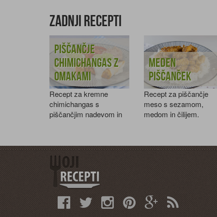
Zadnji recepti
Piščančje
chimichangas z
Meden
omakami
piščanček
Recept za kremne
Recept za piščančje
chimichangas s
meso s sezamom,
piščančjim nadevom in
medom in čilijem.
tremi omakami.