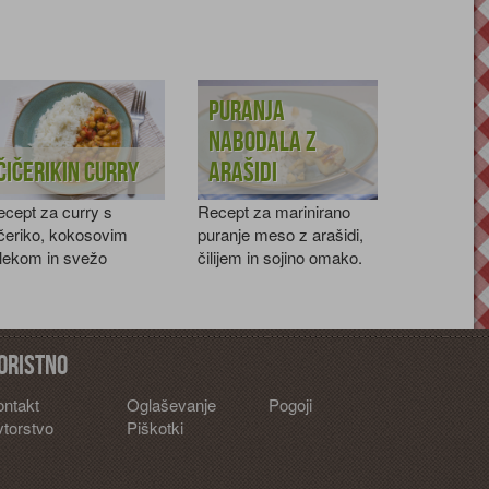
Puranja
nabodala z
Čičerikin curry
arašidi
cept za curry s
Recept za marinirano
čeriko, kokosovim
puranje meso z arašidi,
lekom in svežo
čilijem in sojino omako.
ziliko.
oristno
ontakt
Oglaševanje
Pogoji
torstvo
Piškotki