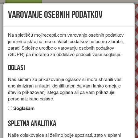
Varovanje osebnih podatkov
Toggl
navig
Na spletišču mojirecepti.com varovanje osebnih podatkov
jemljemo skrajno resno. Vaših podatkov ne bomo zlorabili,
zaradi Splošne uredbe o varovanju osebnih podatkov
(GDPR) pa moramo za obdelavo pridobiti vaše soglasje.
Oglasi
Naš sistem za prikazovanje oglasov si mora shraniti vaš
anonimiziran unikatni identifikator, da vam lahko omejuje
število prikazovanj istega oglasa ali pa vam prikazuje
personalizirane oglase.
Soglašam
Spletna analitika
Pečene bučke s skuto
Naše obiskovalce si želimo bolje spoznati, zato v spletni