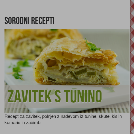
Sorodni recepti
Zavitek s tunino
Recept za zavitek, polnjen z nadevom iz tunine, skute, kislih
kumaric in začimb.