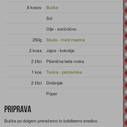
8 kosov
Bučke
Sol
Olje - sončnično
250g
Skuta - manj mastna
2 kosa
Jajce - kokošje
2 žlici
Pšenična bela moka
1 kos
Tunina - pločevinka
2 žlici
Drobnjak
Poper
Priprava
Bučke po dolgem prerežemo in izdolbemo sredico.