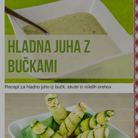
Hladna juha z
bučkami
Recept za hladno juho iz bučk, skute in mletih orehov.