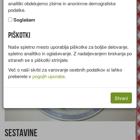
analitiki obdelujemo zbirne in anonimne demografske
Recept za pečene bučke, polnjene s skuto in tunino.
podatke.
Skupina:
Tople predjedi
Soglašam
Količine za
4 osebe
Piškotki
Naše spletno mesto uporablja piškotke za boljše delovanje,
spletno analitiko in oglaševanje. Z nadaljevanjem brskanja po
straneh se s piškotki strinjate.
Več o naši skrbi za varovanje osebnih podatkov si lahko
preberete v
pogojih uporabe
.
Shrani
Sestavine