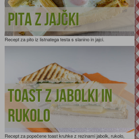
Pita z jajčki
Recept za pito iz listnatega testa s slanino in jajci.
Toast z jabolki in
rukolo
Recept za popečene toast kruhke z rezinami jabolk, rukolo,