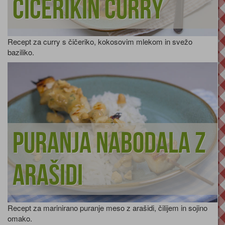
Čičerikin curry
Recept za curry s čičeriko, kokosovim mlekom in svežo
baziliko.
Puranja nabodala z
arašidi
Recept za marinirano puranje meso z arašidi, čilijem in sojino
omako.