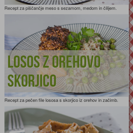
Recept za piščančje meso s sezamom, medom in čilijem.
Losos z orehovo
skorjico
Recept za pečen file lososa s skorjico iz orehov in začimb.