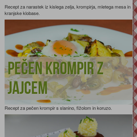
Recept za narastek iz kislega zelja, krompirja, mletega mesa in
kranjske klobase.
Pečen krompir z
jajcem
Recept za pečen krompir s slanino, fižolom in koruzo.