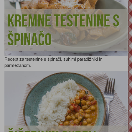
Kremne testenine s
špinačo
Recept za testenine s špinači, suhimi paradižniki in
parmezanom.