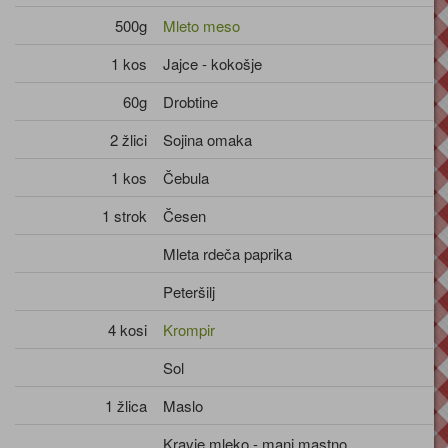
500g
Mleto meso
1 kos
Jajce - kokošje
60g
Drobtine
2 žlici
Sojina omaka
1 kos
Čebula
1 strok
Česen
Mleta rdeča paprika
Peteršilj
4 kosi
Krompir
Sol
1 žlica
Maslo
Kravje mleko - manj mastno