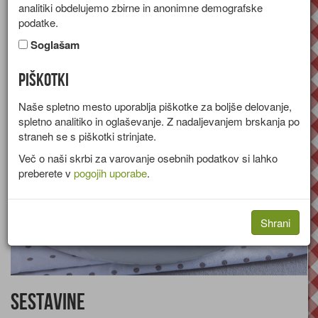
analitiki obdelujemo zbirne in anonimne demografske
Recept za pečeno pito iz mletega mesa, pire krompirja in sira.
podatke.
Skupina:
Glavne jedi
Soglašam
Količine za
4 osebe
Piškotki
Naše spletno mesto uporablja piškotke za boljše delovanje,
spletno analitiko in oglaševanje. Z nadaljevanjem brskanja po
straneh se s piškotki strinjate.
Več o naši skrbi za varovanje osebnih podatkov si lahko
preberete v
pogojih uporabe
.
Shrani
Sestavine