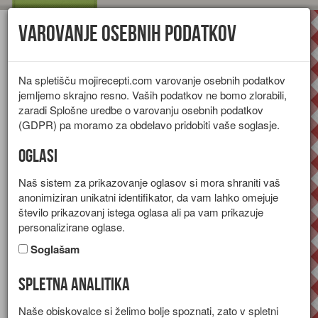
Varovanje osebnih podatkov
Toggl
navig
Na spletišču mojirecepti.com varovanje osebnih podatkov
jemljemo skrajno resno. Vaših podatkov ne bomo zlorabili,
zaradi Splošne uredbe o varovanju osebnih podatkov
(GDPR) pa moramo za obdelavo pridobiti vaše soglasje.
Oglasi
Naš sistem za prikazovanje oglasov si mora shraniti vaš
anonimiziran unikatni identifikator, da vam lahko omejuje
število prikazovanj istega oglasa ali pa vam prikazuje
personalizirane oglase.
Soglašam
Spletna analitika
Mesna pita s krompirjem
Naše obiskovalce si želimo bolje spoznati, zato v spletni