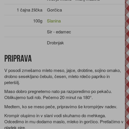
1 čajna žlička
Gorčica
100g
Slanina
Sir - edamec
Drobnjak
Priprava
V posodi zmešamo mleto meso, jajce, drobtine, sojino omako,
drobno sesekljano čebulo, česen, mleto rdečo papriko in
peteršilj.
Maso dobro pregnetemo nato pa razporedimo po pekaču.
Oblikujemo tudi rob. Pečemo 20 minut na 180°.
Medtem, ko se meso peče, pripravimo še krompirjev nadev.
Krompir olupimo in v slani vodi skuhamo do mehkega.
Odcedimo in mu dodamo maslo, mleko in gorčico. Pretlačimo v
gladek pire.