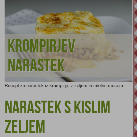
Krompirjev
narastek
Recept za narastek iz krompirja, z zeljem in mletim mesom.
Narastek s kislim
zeljem