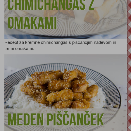
chimichangas z
omakami
Recept za kremne chimichangas s piščančjim nadevom in
tremi omakami.
Meden piščanček