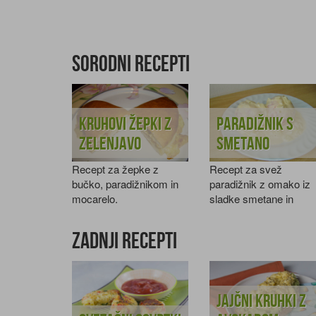
Sorodni recepti
Kruhovi žepki z
Paradižnik s
zelenjavo
smetano
Recept za žepke z
Recept za svež
bučko, paradižnikom in
paradižnik z omako iz
mocarelo.
sladke smetane in
origana.
Zadnji recepti
Jajčni kruhki z