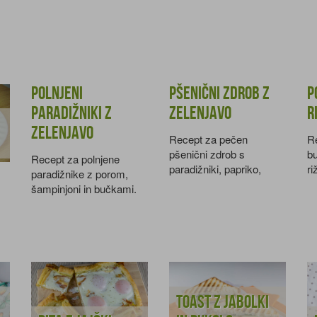
Polnjeni
Pšenični zdrob z
P
paradižniki z
zelenjavo
r
zelenjavo
Recept za pečen
Re
pšenični zdrob s
b
Recept za polnjene
paradižniki, papriko,
ri
paradižnike z porom,
bučkami in jajčevci.
p
šampinjoni in bučkami.
Toast z jabolki