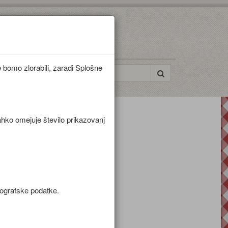
bomo zlorabili, zaradi Splošne
ahko omejuje število prikazovanj
mografske podatke.