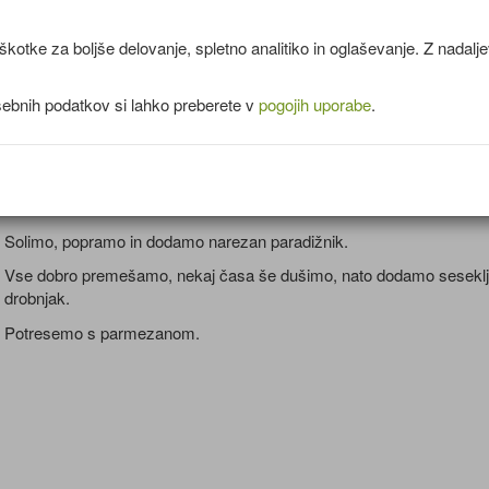
Paradižnik operemo in narežemo.
kotke za boljše delovanje, spletno analitiko in oglaševanje. Z nadal
Čiliju odstranimo semenje in ga drobno nasekljamo.
Česen olupimo in sesekljamo.
sebnih podatkov si lahko preberete v
pogojih uporabe
.
V ponvi segrejemo olivno olje in na njem prepražimo koromač,
dodamo še čili in česen.
Prilijemo malo belega vina in malo vode, ter dušimo toliko časa, da 
koromač zmehča.
Solimo, popramo in dodamo narezan paradižnik.
Vse dobro premešamo, nekaj časa še dušimo, nato dodamo sesekl
drobnjak.
Potresemo s parmezanom.