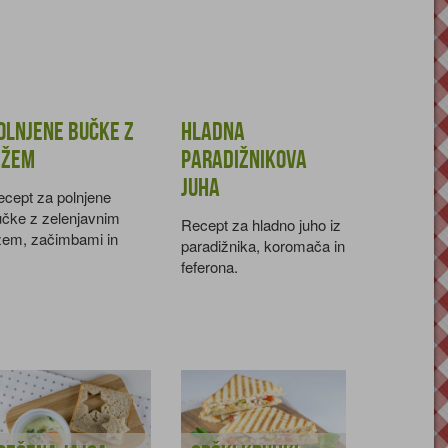
olnjene bučke z
Hladna
ižem
paradižnikova
juha
cept za polnjene
učke z zelenjavnim
Recept za hladno juho iz
žem, začimbami in
paradižnika, koromača in
armezanom.
feferona.