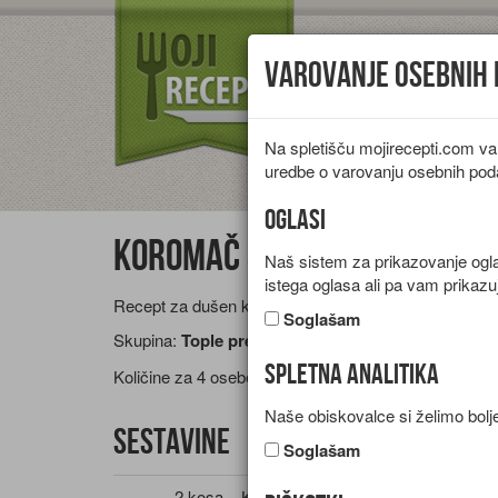
Varovanje osebnih
Na spletišču mojirecepti.com va
Vrste jedi
Pr
uredbe o varovanju osebnih pod
Oglasi
Koromač s paradižnikom
Naš sistem za prikazovanje oglas
istega oglasa ali pa vam prikazu
Recept za dušen koromač s paradižnikom in čilijem.
Soglašam
Skupina:
Tople predjedi
Spletna analitika
Količine za
4 osebe
Naše obiskovalce si želimo bolje
Sestavine
Soglašam
2 kosa
Koromač