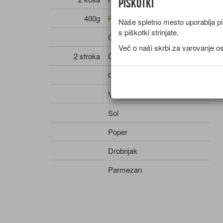
Piškotki
400g
Paradižnik - svež
Naše spletno mesto uporablja piš
s piškotki strinjate.
Čili
Več o naši skrbi za varovanje o
2 stroka
Česen
Olje - olivno
Vino - belo
Sol
Poper
Drobnjak
Parmezan