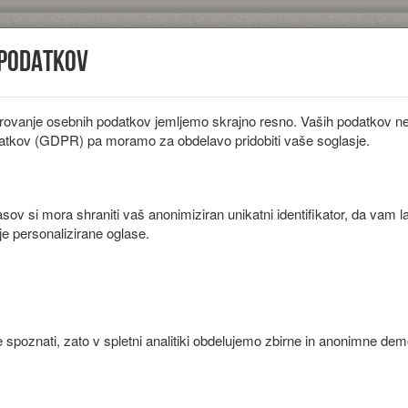
 podatkov
rovanje osebnih podatkov jemljemo skrajno resno. Vaših podatkov ne 
iložnosti
Diete
Sestavine
Članki
atkov (GDPR) pa moramo za obdelavo pridobiti vaše soglasje.
ov si mora shraniti vaš anonimiziran unikatni identifikator, da vam l
je personalizirane oglase.
 spoznati, zato v spletni analitiki obdelujemo zbirne in anonimne de
Priprava
Koromača operemo in narežemo na lističe.