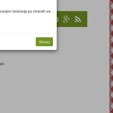
jevanjem brskanja po straneh se
Shrani
se
jan