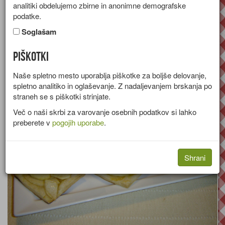
analitiki obdelujemo zbirne in anonimne demografske
testa
podatke.
Soglašam
Recept za hrustljavo pecivo iz listnatega testa z nadevom iz
jabolk.
Piškotki
Skupina:
Sladice
Naše spletno mesto uporablja piškotke za boljše delovanje,
Količine za
6 kosov
spletno analitiko in oglaševanje. Z nadaljevanjem brskanja po
straneh se s piškotki strinjate.
Več o naši skrbi za varovanje osebnih podatkov si lahko
preberete v
pogojih uporabe
.
Shrani