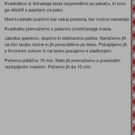
Kvadratkov iz listnatega testa razporedimo po pekaču, ki smo
ga obložili s papirjem za peko.
Med kvadratki pustimo kar nekaj prostora, ker močno narastejo.
Kvadratke premažemo s polovico zmehčanega masla.
Jabolka operemo, olupimo in odstranimo peške. Narežemo jih
na čim tanjše rezine in jih porazdelimo po testu. Pokapljamo jih
s limoninim sokom in na tanko posujemo s sladkorjem.
Pečemo približno 15 min. Nato jih premažemo s preostalim
raztopljenim maslom. Pečemo jih še 10 min.