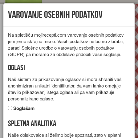
Varovanje osebnih podatkov
Toggl
navig
Na spletišču mojirecepti.com varovanje osebnih podatkov
jemljemo skrajno resno. Vaših podatkov ne bomo zlorabili,
zaradi Splošne uredbe o varovanju osebnih podatkov
(GDPR) pa moramo za obdelavo pridobiti vaše soglasje.
Oglasi
Naš sistem za prikazovanje oglasov si mora shraniti vaš
anonimiziran unikatni identifikator, da vam lahko omejuje
število prikazovanj istega oglasa ali pa vam prikazuje
personalizirane oglase.
Soglašam
Spletna analitika
Jabolčno pecivo iz listnatega
Naše obiskovalce si želimo bolje spoznati, zato v spletni