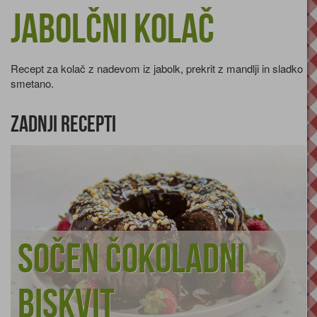
Jabolčni kolač
Recept za kolač z nadevom iz jabolk, prekrit z mandlji in sladko
smetano.
Zadnji recepti
Sočen čokoladni
biskvit