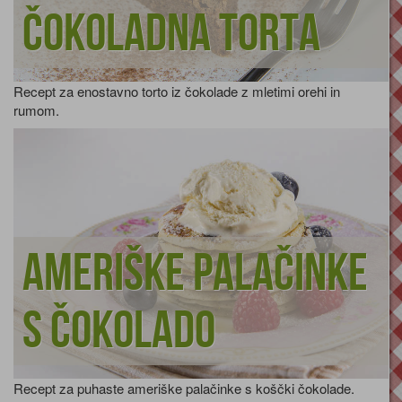
Čokoladna torta
Recept za enostavno torto iz čokolade z mletimi orehi in
rumom.
Ameriške palačinke
s čokolado
Recept za puhaste ameriške palačinke s koščki čokolade.