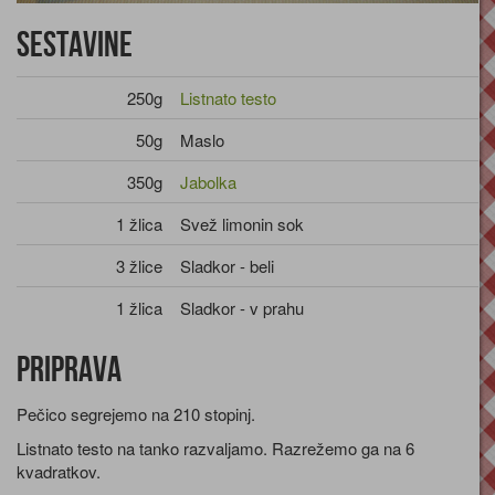
Sestavine
250g
Listnato testo
50g
Maslo
350g
Jabolka
1 žlica
Svež limonin sok
3 žlice
Sladkor - beli
1 žlica
Sladkor - v prahu
Priprava
Pečico segrejemo na 210 stopinj.
Listnato testo na tanko razvaljamo. Razrežemo ga na 6
kvadratkov.