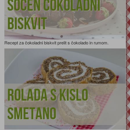
Sočen čokoladni
biskvit
Recept za čokoladni biskvit prelit s čokolado in rumom.
Rolada s kislo
smetano