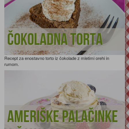
Čokoladna torta
Recept za enostavno torto iz čokolade z mletimi orehi in
rumom.
Ameriške palačinke