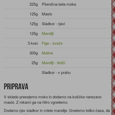
225g
Pšenična bela moka
125g
Maslo
125g
Sladkor - rjavi
125g
Mandlji
3 kosi
Fige - sveže
300g
Maline
25g
Mandlji - lističi
Sladkor - v prahu
Priprava
V skledo presejemo moko in dodamo na koščke narezano
maslo. Z rokami ga na hitro vgnetemo.
Dodamo rjav sladkor in mlete mandlje. Gnetemo toliko časa, da