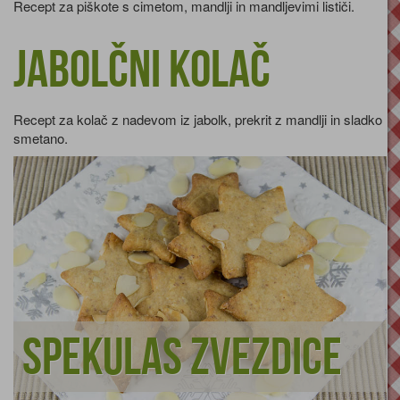
Recept za piškote s cimetom, mandlji in mandljevimi lističi.
Jabolčni kolač
Recept za kolač z nadevom iz jabolk, prekrit z mandlji in sladko
smetano.
Spekulas zvezdice