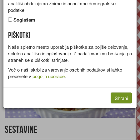
analitiki obdelujemo zbirne in anonimne demografske
Recept za enostavno pito s figami, svežimi malinami in
podatke.
mandljevimi lističi.
Soglašam
Skupina:
Sladice
Piškotki
Naše spletno mesto uporablja piškotke za boljše delovanje,
spletno analitiko in oglaševanje. Z nadaljevanjem brskanja po
straneh se s piškotki strinjate.
Več o naši skrbi za varovanje osebnih podatkov si lahko
preberete v
pogojih uporabe
.
Shrani
Sestavine