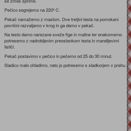
se zmes sprime.
Pečico segrejemo na 220º C.
Pekač namažemo z maslom. Dve tretjini testa na pomokani
površini razvaljamo v krog in ga damo v pekač.
Na testo damo narezane sveže fige in maline ter enakomerno
potresemo z nadrobljenim preostankom testa in mandljevimi
lističi.
Pekač postavimo v pečico in pečemo od 25 do 30 minut.
Sladico malo ohladimo, nato jo potresemo s sladkorjem v prahu.