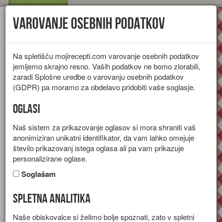
Varovanje osebnih podatkov
Toggl
navig
Na spletišču mojirecepti.com varovanje osebnih podatkov
jemljemo skrajno resno. Vaših podatkov ne bomo zlorabili,
zaradi Splošne uredbe o varovanju osebnih podatkov
(GDPR) pa moramo za obdelavo pridobiti vaše soglasje.
Oglasi
Naš sistem za prikazovanje oglasov si mora shraniti vaš
anonimiziran unikatni identifikator, da vam lahko omejuje
število prikazovanj istega oglasa ali pa vam prikazuje
personalizirane oglase.
Soglašam
Spletna analitika
Figova pita
Naše obiskovalce si želimo bolje spoznati, zato v spletni