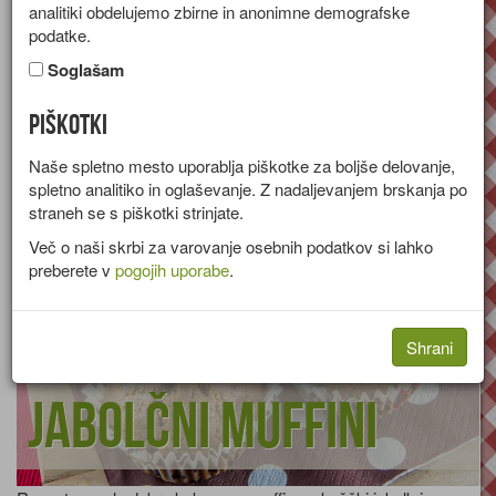
analitiki obdelujemo zbirne in anonimne demografske
Datlji rastejo v puščavskih predelih
podatke.
Sadje
Suho
Datelj
Afrike, v Avstraliji, Ameriki in v
Soglašam
arabskih deželah.
Sodijo med najstarejše gojene sadeže na svetu. Gojili naj bi jih
Piškotki
že 5 tisoč let. Datljem pravijo tudi 'puščavski kruh'. Grki in
Rimljani so jih pogosto kuhali skupaj z mesom.
Naše spletno mesto uporablja piškotke za boljše delovanje,
spletno analitiko in oglaševanje. Z nadaljevanjem brskanja po
straneh se s piškotki strinjate.
Več o naši skrbi za varovanje osebnih podatkov si lahko
preberete v
pogojih uporabe
.
Shrani
Jabolčni muffini