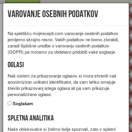
Varovanje osebnih podatkov
Toggl
navig
Na spletišču mojirecepti.com varovanje osebnih podatkov
jemljemo skrajno resno. Vaših podatkov ne bomo zlorabili,
zaradi Splošne uredbe o varovanju osebnih podatkov
(GDPR) pa moramo za obdelavo pridobiti vaše soglasje.
Oglasi
Naš sistem za prikazovanje oglasov si mora shraniti vaš
anonimiziran unikatni identifikator, da vam lahko omejuje
število prikazovanj istega oglasa ali pa vam prikazuje
personalizirane oglase.
Soglašam
Spletna analitika
Zgodovina datljev
Naše obiskovalce si želimo bolje spoznati, zato v spletni