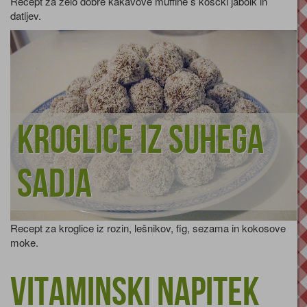
Recept za zelo dobre kakavove muffine s koščki jabolk in
datljev.
Kroglice iz suhega
sadja
Recept za kroglice iz rozin, lešnikov, fig, sezama in kokosove
moke.
Vitaminski napitek