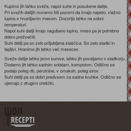
Kupimo jih lahko sveže, napol suhe in posušene datlje.
Pri svežih datljih moramo biti pozorni da imajo napeto, vlažno
lupino s hrustljavim mesom. Dozorijo lahko na sobni
temperaturi.
Napol suhi datlji imajo nagubano lupino, meso pa je potrebno
dobro prežvečiti.
Suhi datlji pa so zelo priljubljena slaščica. So zelo sladki in
lepljivi. Hranimo jih lahko več mesecev.
Sveže datlje lahko jemo surove, lahko jih povaljamo v sladkorju.
Dodamo jih lahko sadnim solatam, kompotom. Odlično se
podajo poleg rib, perutnine, v omakah, poleg sirov.
Suhi datlji pa so dobri predvsem za sadne kruhke. Odlično se
ujemajo z drugimi oreščki.