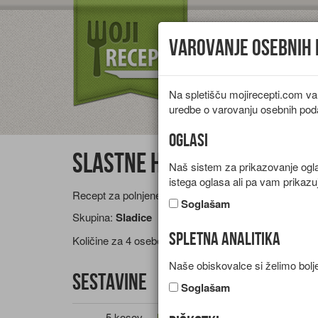
Varovanje osebnih
Na spletišču mojirecepti.com va
Vrste jedi
Pr
uredbe o varovanju osebnih pod
Oglasi
Slastne hruške
Naš sistem za prikazovanje oglas
istega oglasa ali pa vam prikazu
Recept za polnjene hruške z brusnicami in indijskimi 
Soglašam
Skupina:
Sladice
Spletna analitika
Količine za
4 osebe
Naše obiskovalce si želimo bolje
Sestavine
Soglašam
5 kosov
Jagode