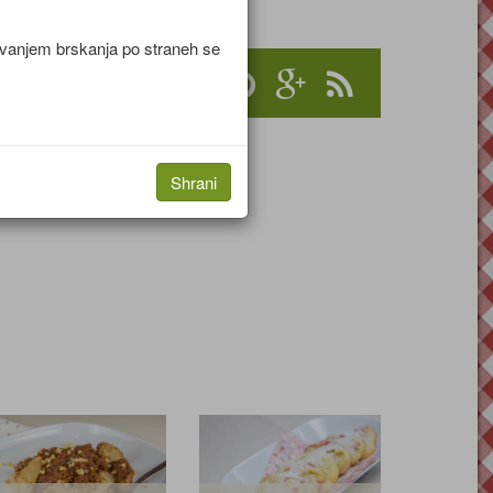
jevanjem brskanja po straneh se
Shrani