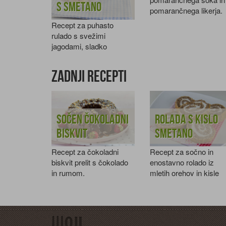
s smetano
pomarančnega likerja.
Recept za puhasto
rulado s svežimi
jagodami, sladko
smetano in vanilijo.
Zadnji recepti
Sočen čokoladni
Rolada s kislo
biskvit
smetano
Recept za čokoladni
Recept za sočno in
biskvit prelit s čokolado
enostavno rolado iz
in rumom.
mletih orehov in kisle
smetane.