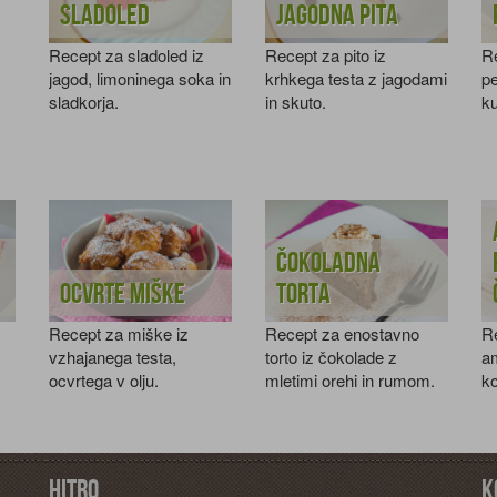
sladoled
Jagodna pita
Recept za sladoled iz
Recept za pito iz
R
jagod, limoninega soka in
krhkega testa z jagodami
p
sladkorja.
in skuto.
k
pr
Čokoladna
Ocvrte miške
torta
Recept za miške iz
Recept za enostavno
R
vzhajanega testa,
torto iz čokolade z
am
ocvrtega v olju.
mletimi orehi in rumom.
ko
Hitro
K