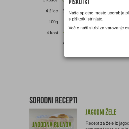
Piškotki
4 žlice
Brusnice - suhe
Naše spletno mesto uporablja piš
s piškotki strinjate.
100g
Indijski oreščki
Več o naši skrbi za varovanje o
4 kosi
Hruške - sveže
Svež limonin sok
Sorodni recepti
Jagodni žele
Recept za žele iz jagod
Jagodna rulada
pomarančnega soka in