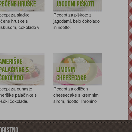
Pečene hruške
Jagodni piškoti
ecept za sladke
Recept za piškote z
ečene hruške s
jagodami, belo čokolado
uskusom, čokolado v
in ricotto.
ahu in lešniki.
Ameriške
palačinke s
Limonin
čokolado
cheesecake
ecept za puhaste
Recept za odličen
eriške palačinke s
cheesecake s kremnim
ščki čokolade.
sirom, ricotto, limonino
lupinico in smetano.
oristno