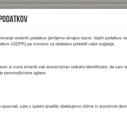
 podatkov
rovanje osebnih podatkov jemljemo skrajno resno. Vaših podatkov ne 
iložnosti
Diete
Sestavine
Članki
atkov (GDPR) pa moramo za obdelavo pridobiti vaše soglasje.
ov si mora shraniti vaš anonimiziran unikatni identifikator, da vam l
je personalizirane oglase.
oreščki.
 spoznati, zato v spletni analitiki obdelujemo zbirne in anonimne de
Priprava
V mešalniku zmiksamo oprane jagode in brusnice. Nato dodamo