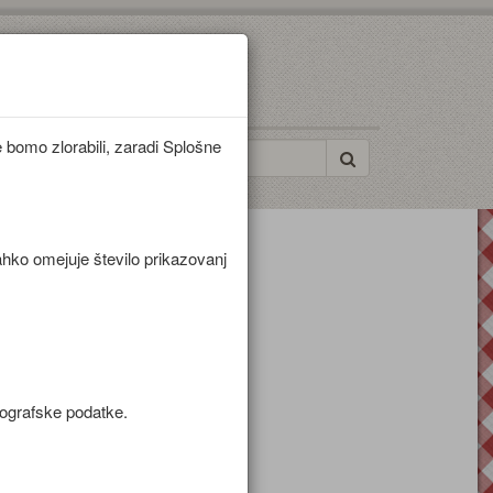
bomo zlorabili, zaradi Splošne
ahko omejuje število prikazovanj
mografske podatke.