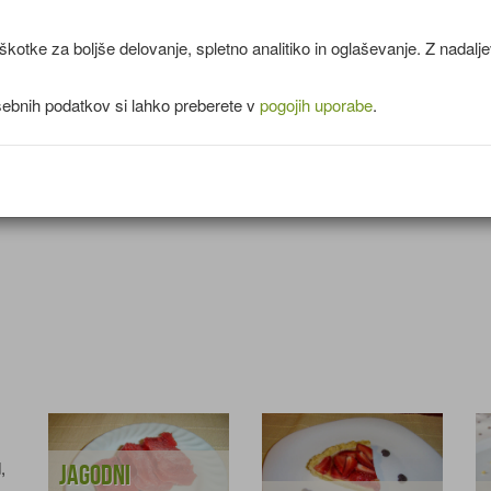
mlete indijske oreščke.
Hruške operemo in prerežemo po dolžini. V sredini jih nekoliko
kotke za boljše delovanje, spletno analitiko in oglaševanje. Z nadal
izdolbemo in pokapljamo z limoninim sokom.
Pripravljen sadni nadev razporedimo v izdolbene hruške.
sebnih podatkov si lahko preberete v
pogojih uporabe
.
,
Jagodni