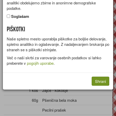
analitiki obdelujemo zbirne in anonimne demografske
Recept za pecivo z nektarinami, malinami in ricotto.
podatke.
Skupina:
Sladice
Soglašam
Količine za
2 osebi
Piškotki
Sestavine
Naše spletno mesto uporablja piškotke za boljše delovanje,
spletno analitiko in oglaševanje. Z nadaljevanjem brskanja po
straneh se s piškotki strinjate.
35g
Maslo
Več o naši skrbi za varovanje osebnih podatkov si lahko
70g
Sladkor - beli
preberete v
pogojih uporabe
.
Vanilijev sladkor
80g
Sir - ricotta
Shrani
1 kos
Jajce - kokošje
60g
Pšenična bela moka
Pecilni prašek