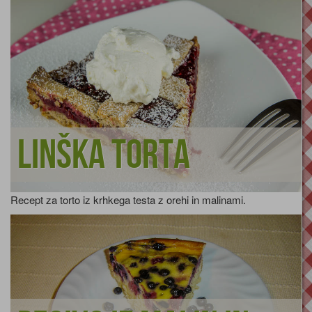
Linška torta
Recept za torto iz krhkega testa z orehi in malinami.