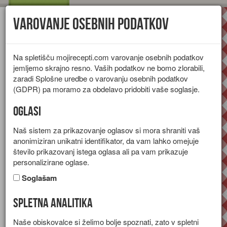
Varovanje osebnih podatkov
Toggl
navig
Na spletišču mojirecepti.com varovanje osebnih podatkov
jemljemo skrajno resno. Vaših podatkov ne bomo zlorabili,
zaradi Splošne uredbe o varovanju osebnih podatkov
(GDPR) pa moramo za obdelavo pridobiti vaše soglasje.
Oglasi
Naš sistem za prikazovanje oglasov si mora shraniti vaš
anonimiziran unikatni identifikator, da vam lahko omejuje
število prikazovanj istega oglasa ali pa vam prikazuje
personalizirane oglase.
Soglašam
Spletna analitika
Sadno pecivo z ricotto
Naše obiskovalce si želimo bolje spoznati, zato v spletni