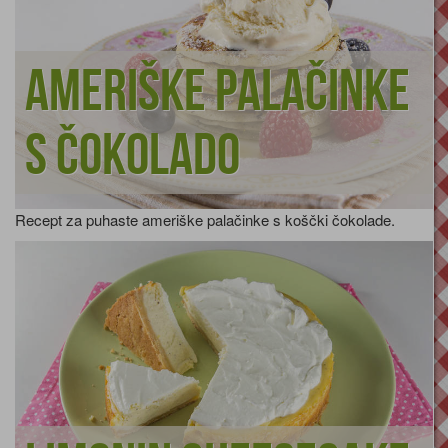
Ameriške palačinke
s čokolado
Recept za puhaste ameriške palačinke s koščki čokolade.