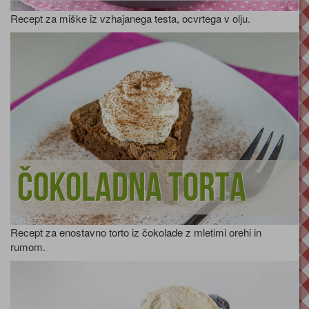
Recept za miške iz vzhajanega testa, ocvrtega v olju.
Čokoladna torta
Recept za enostavno torto iz čokolade z mletimi orehi in
rumom.