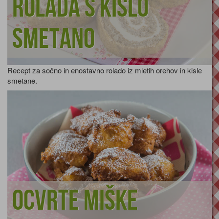
Rolada s kislo
smetano
Recept za sočno in enostavno rolado iz mletih orehov in kisle
smetane.
Ocvrte miške