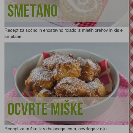
smetano
Recept za sočno in enostavno rolado iz mletih orehov in kisle
smetane.
Ocvrte miške
Recept za miške iz vzhajanega testa, ocvrtega v olju.