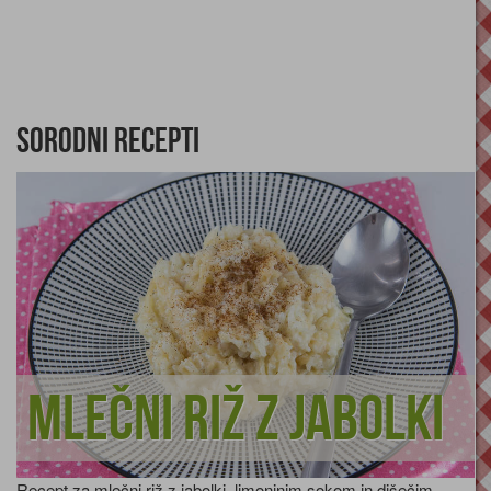
Sorodni recepti
Mlečni riž z jabolki
Recept za mlečni riž z jabolki, limoninim sokom in dišečim