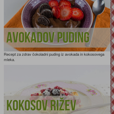
Avokadov puding
Recept za zdrav čokoladni puding iz avokada in kokosovega
mleka.
Kokosov rižev