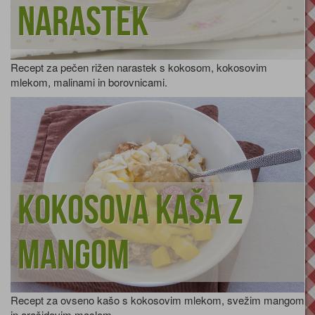
narastek
Recept za pečen rižen narastek s kokosom, kokosovim
mlekom, malinami in borovnicami.
Kokosova kaša z
mangom
Recept za ovseno kašo s kokosovim mlekom, svežim mangom
in arašidovim maslom.