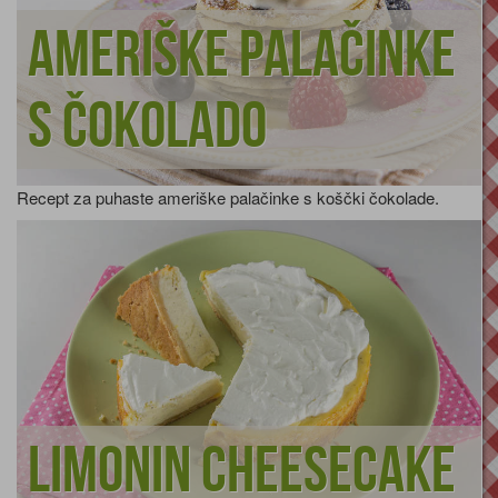
Ameriške palačinke
s čokolado
Recept za puhaste ameriške palačinke s koščki čokolade.
Limonin cheesecake