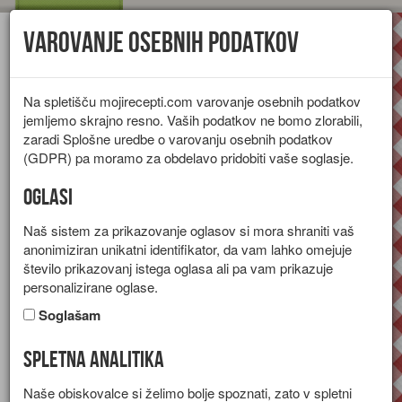
Varovanje osebnih podatkov
Toggl
navig
Na spletišču mojirecepti.com varovanje osebnih podatkov
jemljemo skrajno resno. Vaših podatkov ne bomo zlorabili,
zaradi Splošne uredbe o varovanju osebnih podatkov
(GDPR) pa moramo za obdelavo pridobiti vaše soglasje.
Oglasi
Naš sistem za prikazovanje oglasov si mora shraniti vaš
anonimiziran unikatni identifikator, da vam lahko omejuje
število prikazovanj istega oglasa ali pa vam prikazuje
personalizirane oglase.
Soglašam
Spletna analitika
Sadni mlečni riž
Naše obiskovalce si želimo bolje spoznati, zato v spletni