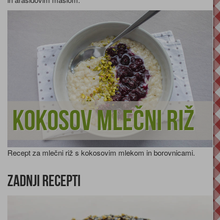
Kokosov mlečni riž
Recept za mlečni riž s kokosovim mlekom in borovnicami.
Zadnji recepti