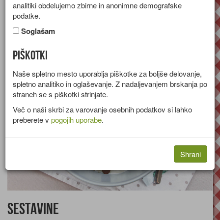
analitiki obdelujemo zbirne in anonimne demografske
Recept za kokosov mlečni riž s sadjem in čokolado.
podatke.
Skupina:
Sladice
Soglašam
Količine za
2 osebi
Piškotki
Naše spletno mesto uporablja piškotke za boljše delovanje,
spletno analitiko in oglaševanje. Z nadaljevanjem brskanja po
straneh se s piškotki strinjate.
Več o naši skrbi za varovanje osebnih podatkov si lahko
preberete v
pogojih uporabe
.
Shrani
Sestavine