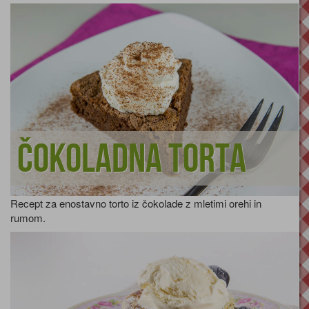
Čokoladna torta
Recept za enostavno torto iz čokolade z mletimi orehi in
rumom.