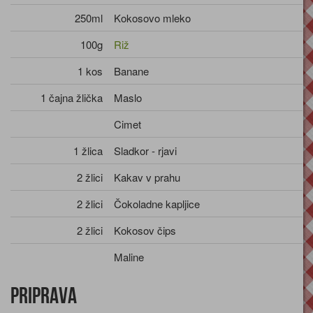
250ml
Kokosovo mleko
100g
Riž
1 kos
Banane
1 čajna žlička
Maslo
Cimet
1 žlica
Sladkor - rjavi
2 žlici
Kakav v prahu
2 žlici
Čokoladne kapljice
2 žlici
Kokosov čips
Maline
Priprava