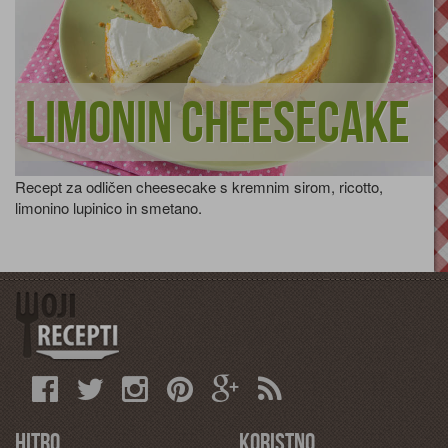
Limonin cheesecake
Recept za odličen cheesecake s kremnim sirom, ricotto,
limonino lupinico in smetano.
Hitro
Koristno