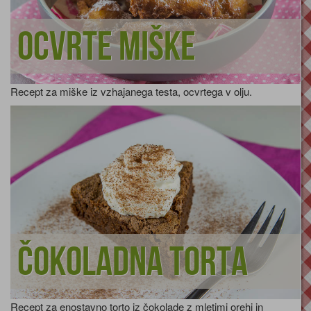
Ocvrte miške
Recept za miške iz vzhajanega testa, ocvrtega v olju.
Čokoladna torta
Recept za enostavno torto iz čokolade z mletimi orehi in