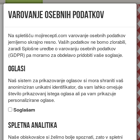
Varovanje osebnih podatkov
Toggl
navig
Na spletišču mojirecepti.com varovanje osebnih podatkov
jemljemo skrajno resno. Vaših podatkov ne bomo zlorabili,
zaradi Splošne uredbe o varovanju osebnih podatkov
(GDPR) pa moramo za obdelavo pridobiti vaše soglasje.
Oglasi
Naš sistem za prikazovanje oglasov si mora shraniti vaš
anonimiziran unikatni identifikator, da vam lahko omejuje
število prikazovanj istega oglasa ali pa vam prikazuje
personalizirane oglase.
Soglašam
Spletna analitika
Princeske s sladoledom
Naše obiskovalce si želimo bolje spoznati, zato v spletni