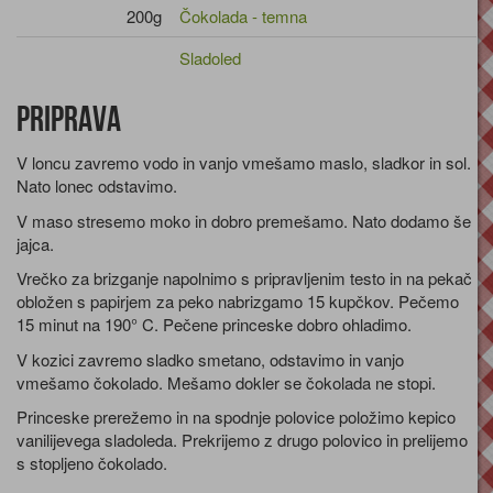
200g
Čokolada - temna
Sladoled
Priprava
V loncu zavremo vodo in vanjo vmešamo maslo, sladkor in sol.
Nato lonec odstavimo.
V maso stresemo moko in dobro premešamo. Nato dodamo še
jajca.
Vrečko za brizganje napolnimo s pripravljenim testo in na pekač
obložen s papirjem za peko nabrizgamo 15 kupčkov. Pečemo
15 minut na 190° C. Pečene princeske dobro ohladimo.
V kozici zavremo sladko smetano, odstavimo in vanjo
vmešamo čokolado. Mešamo dokler se čokolada ne stopi.
Princeske prerežemo in na spodnje polovice položimo kepico
vanilijevega sladoleda. Prekrijemo z drugo polovico in prelijemo
s stopljeno čokolado.