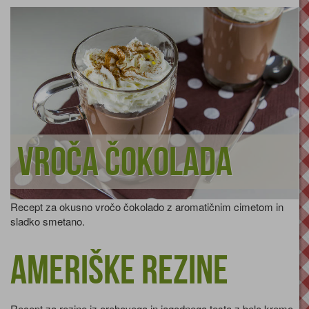
Vroča čokolada
Recept za okusno vročo čokolado z aromatičnim cimetom in
sladko smetano.
Ameriške rezine
Recept za rezine iz orehovega in jagodnega testa z belo kremo.