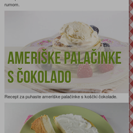
rumom.
Ameriške palačinke
s čokolado
Recept za puhaste ameriške palačinke s koščki čokolade.