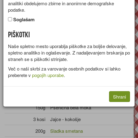
analitiki obdelujemo zbirne in anonimne demografske
Recept za princeske z vanilijevim sladoledom in čokolado.
podatke.
Skupina:
Sladice
Soglašam
Količine za
5 oseb
Piškotki
Sestavine
Naše spletno mesto uporablja piškotke za boljše delovanje,
spletno analitiko in oglaševanje. Z nadaljevanjem brskanja po
straneh se s piškotki strinjate.
400ml
Voda
Več o naši skrbi za varovanje osebnih podatkov si lahko
100g
Maslo
preberete v
pogojih uporabe
.
1 žlica
Sladkor - beli
Sol
Shrani
150g
Pšenična bela moka
3 kosi
Jajce - kokošje
200g
Sladka smetana