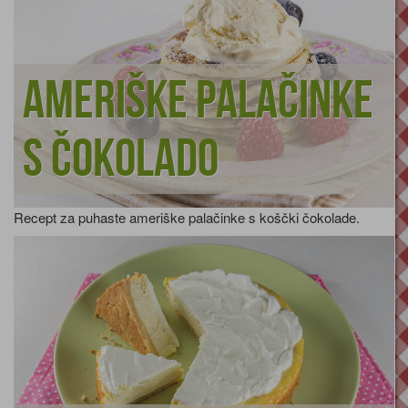
Ameriške palačinke
s čokolado
Recept za puhaste ameriške palačinke s koščki čokolade.