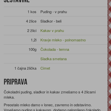
1 kos
Puding - v prahu
4 žlice
Sladkor - beli
2 žlici
Kakav v prahu
1,2l
Kravje mleko - polnomastno
100g
Čokolada - temna
Sladka smetana
1 čajna žlička
Cimet
Priprava
Čokoladni puding, sladkor in kakav zmešamo s 4 žlicami
mleka.
Preostalo mleko damo v lonec, zavremo in odstavimo.
Vmešamo puding s kakavom, dodamo nalomljeno čokolado,