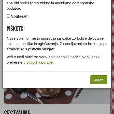
analitiki obdelujemo zbirne in anonimne demografske
Recept za okusno vročo čokolado z aromatičnim cimetom in
podatke.
sladko smetano.
Soglašam
Skupina:
Sladice
Piškotki
Količine za
6 skodelic
Naše spletno mesto uporablja piškotke za boljše delovanje,
spletno analitiko in oglaševanje. Z nadaljevanjem brskanja po
straneh se s piškotki strinjate.
Več o naši skrbi za varovanje osebnih podatkov si lahko
preberete v
pogojih uporabe
.
Shrani
Sestavine