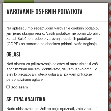
Varovanje osebnih podatkov
Toggl
navig
Na spletišču mojirecepti.com varovanje osebnih podatkov
jemljemo skrajno resno. Vaših podatkov ne bomo zlorabili,
zaradi Splošne uredbe o varovanju osebnih podatkov
(GDPR) pa moramo za obdelavo pridobiti vaše soglasje.
Oglasi
Naš sistem za prikazovanje oglasov si mora shraniti vaš
anonimiziran unikatni identifikator, da vam lahko omejuje
število prikazovanj istega oglasa ali pa vam prikazuje
personalizirane oglase.
Soglašam
Spletna analitika
Vroča čokolada
Naše obiskovalce si želimo bolje spoznati, zato v spletni