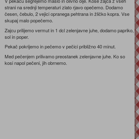
V pekaču segrejemo maslo in olivno olje. Kose zajca z vseh
strani na srednji temperaturi zlato rjavo opečemo. Dodamo
česen, čebulo, 2 vejici opranega pehtrana in žličko kopra. Vse
skupaj malo popečemo.
Zajcu prilijemo vermut in 1 dcl zelenjavne juhe, dodamo papriko,
sol in poper.
Pekač pokrijemo in pečemo v pečici približno 40 minut.
Med pečenjem prilivamo preostanek zelenjavne juhe. Ko so
kosi napol pečeni, jih obrnemo.