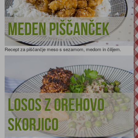
Meden piščanček
Recept za piščančje meso s sezamom, medom in čilijem.
Losos z orehovo
skorjico