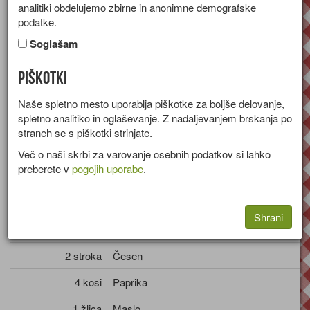
analitiki obdelujemo zbirne in anonimne demografske
Recept za pečenega zajca z vermutom, papriko in svežimi
podatke.
začimbami.
Soglašam
Skupina:
Glavne jedi
Piškotki
Količine za
4 osebe
Naše spletno mesto uporablja piškotke za boljše delovanje,
Sestavine
spletno analitiko in oglaševanje. Z nadaljevanjem brskanja po
straneh se s piškotki strinjate.
1.400g
Zajec
Več o naši skrbi za varovanje osebnih podatkov si lahko
preberete v
pogojih uporabe
.
Sol
Poper
Shrani
1 kos
Čebula
2 stroka
Česen
4 kosi
Paprika
1 žlica
Maslo