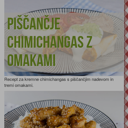
Piščančje
chimichangas z
omakami
Recept za kremne chimichangas s piščančjim nadevom in
tremi omakami.