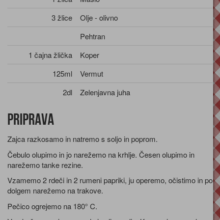
3 žlice
Olje - olivno
Pehtran
1 čajna žlička
Koper
125ml
Vermut
2dl
Zelenjavna juha
Priprava
Zajca razkosamo in natremo s soljo in poprom.
Čebulo olupimo in jo narežemo na krhlje. Česen olupimo in
narežemo tanke rezine.
Vzamemo 2 rdeči in 2 rumeni papriki, ju operemo, očistimo in po
dolgem narežemo na trakove.
Pečico ogrejemo na 180° C.