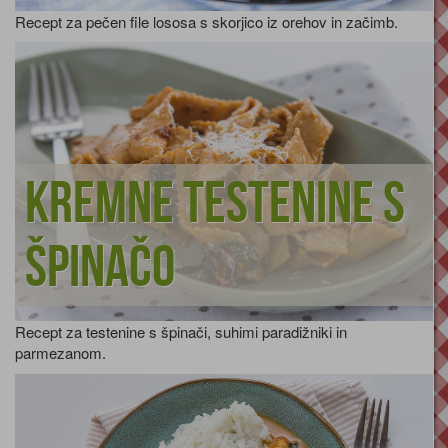
Recept za pečen file lososa s skorjico iz orehov in začimb.
Kremne testenine s
špinačo
Recept za testenine s špinači, suhimi paradižniki in
parmezanom.