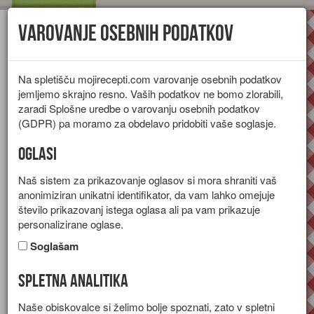
Varovanje osebnih podatkov
Toggl
navig
Na spletišču mojirecepti.com varovanje osebnih podatkov
jemljemo skrajno resno. Vaših podatkov ne bomo zlorabili,
zaradi Splošne uredbe o varovanju osebnih podatkov
(GDPR) pa moramo za obdelavo pridobiti vaše soglasje.
Oglasi
Naš sistem za prikazovanje oglasov si mora shraniti vaš
anonimiziran unikatni identifikator, da vam lahko omejuje
število prikazovanj istega oglasa ali pa vam prikazuje
personalizirane oglase.
Soglašam
Spletna analitika
Pečen zajec
Naše obiskovalce si želimo bolje spoznati, zato v spletni