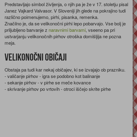
Predstavljajo simbol življenja, o njih pa je že v 17. stoletju pisal
Janez Vajkard Valvasor. V Sloveniji jih glede na pokrajino tudi
različno poimenujemo, pirhi, pisanka, remenka.
Značilno je, da se velikonočni pirhi lepo pobarvajo. Vse bolj je
priljubljeno barvanje z
naravnimi barvami
, vseeno pa pri
ustvarjanju velikonočnih pirhov otroška domišljija ne pozna
meja.
Velikonočni običaji
Obstaja pa tudi kar nekaj običajev, ki se izvajajo ob prazniku.
- valičanje pirhov - igra se podobno kot balinanje
- sekanje pirhov - v pirhe se meče kovance
- skrivanje pirhov po vrtovih - otroci iščejo skrite pirhe