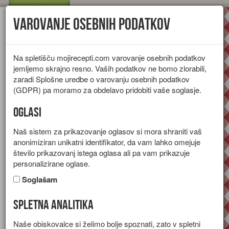
Varovanje osebnih podatkov
Toggl
navig
Na spletišču mojirecepti.com varovanje osebnih podatkov
jemljemo skrajno resno. Vaših podatkov ne bomo zlorabili,
zaradi Splošne uredbe o varovanju osebnih podatkov
(GDPR) pa moramo za obdelavo pridobiti vaše soglasje.
Oglasi
Naš sistem za prikazovanje oglasov si mora shraniti vaš
anonimiziran unikatni identifikator, da vam lahko omejuje
število prikazovanj istega oglasa ali pa vam prikazuje
personalizirane oglase.
Soglašam
Spletna analitika
Na Velikonočno nedeljo so
Naše obiskovalce si želimo bolje spoznati, zato v spletni