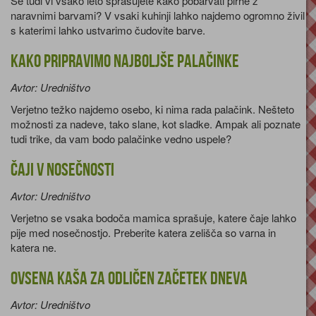
Se tudi vi vsako leto sprašujete kako pobarvati pirhe z
naravnimi barvami? V vsaki kuhinji lahko najdemo ogromno živil
s katerimi lahko ustvarimo čudovite barve.
Kako pripravimo najboljše palačinke
Avtor: Uredništvo
Verjetno težko najdemo osebo, ki nima rada palačink. Nešteto
možnosti za nadeve, tako slane, kot sladke. Ampak ali poznate
tudi trike, da vam bodo palačinke vedno uspele?
Čaji v nosečnosti
Avtor: Uredništvo
Verjetno se vsaka bodoča mamica sprašuje, katere čaje lahko
pije med nosečnostjo. Preberite katera zelišča so varna in
katera ne.
Ovsena kaša za odličen začetek dneva
Avtor: Uredništvo