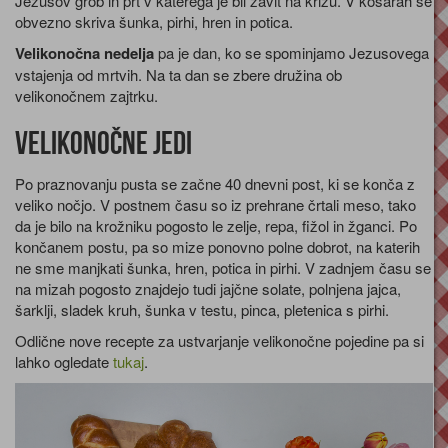
Jezusov grob in prt v katerega je bil zavit na križu. V košarah se
obvezno skriva šunka, pirhi, hren in potica.
Velikonočna nedelja
pa je dan, ko se spominjamo Jezusovega
vstajenja od mrtvih. Na ta dan se zbere družina ob
velikonočnem zajtrku.
Velikonočne jedi
Po praznovanju pusta se začne 40 dnevni post, ki se konča z
veliko nočjo. V postnem času so iz prehrane črtali meso, tako
da je bilo na krožniku pogosto le zelje, repa, fižol in žganci. Po
končanem postu, pa so mize ponovno polne dobrot, na katerih
ne sme manjkati šunka, hren, potica in pirhi. V zadnjem času se
na mizah pogosto znajdejo tudi jajčne solate, polnjena jajca,
šarklji, sladek kruh, šunka v testu, pinca, pletenica s pirhi.
Odlične nove recepte za ustvarjanje velikonočne pojedine pa si
lahko ogledate
tukaj
.