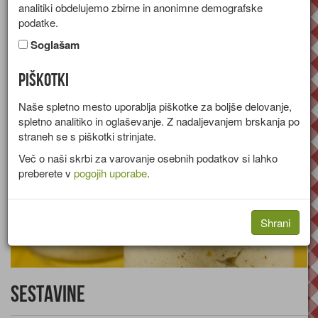
analitiki obdelujemo zbirne in anonimne demografske
Recept za odlično in enostavno kremo iz lešnikov, pudinga in
podatke.
sladke smetane.
Soglašam
Skupina:
Sladice
Piškotki
Naše spletno mesto uporablja piškotke za boljše delovanje,
spletno analitiko in oglaševanje. Z nadaljevanjem brskanja po
straneh se s piškotki strinjate.
Več o naši skrbi za varovanje osebnih podatkov si lahko
preberete v
pogojih uporabe
.
Shrani
Sestavine