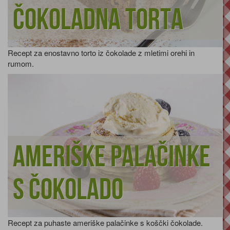
Čokoladna torta
Recept za enostavno torto iz čokolade z mletimi orehi in
rumom.
Ameriške palačinke
s čokolado
Recept za puhaste ameriške palačinke s koščki čokolade.