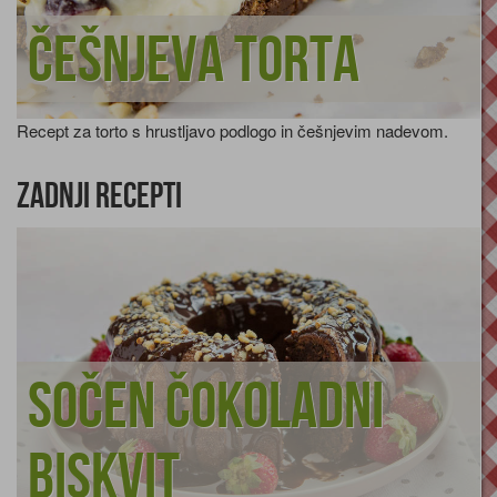
Češnjeva torta
Recept za torto s hrustljavo podlogo in češnjevim nadevom.
Zadnji recepti
Sočen čokoladni
biskvit