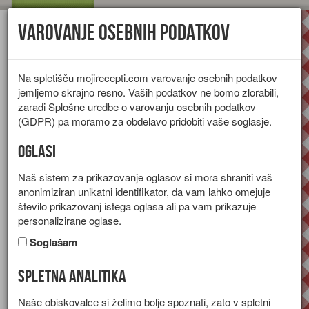
Varovanje osebnih podatkov
Toggl
navig
Na spletišču mojirecepti.com varovanje osebnih podatkov
jemljemo skrajno resno. Vaših podatkov ne bomo zlorabili,
zaradi Splošne uredbe o varovanju osebnih podatkov
(GDPR) pa moramo za obdelavo pridobiti vaše soglasje.
Oglasi
Naš sistem za prikazovanje oglasov si mora shraniti vaš
anonimiziran unikatni identifikator, da vam lahko omejuje
število prikazovanj istega oglasa ali pa vam prikazuje
personalizirane oglase.
Soglašam
Spletna analitika
Lešnikova krema
Naše obiskovalce si želimo bolje spoznati, zato v spletni