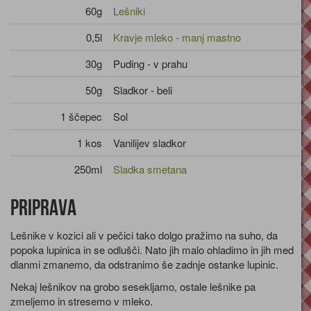
60g
Lešniki
0,5l
Kravje mleko - manj mastno
30g
Puding - v prahu
50g
Sladkor - beli
1 ščepec
Sol
1 kos
Vanilijev sladkor
250ml
Sladka smetana
Priprava
Lešnike v kozici ali v pečici tako dolgo pražimo na suho, da
popoka lupinica in se odlušči. Nato jih malo ohladimo in jih med
dlanmi zmanemo, da odstranimo še zadnje ostanke lupinic.
Nekaj lešnikov na grobo sesekljamo, ostale lešnike pa
zmeljemo in stresemo v mleko.