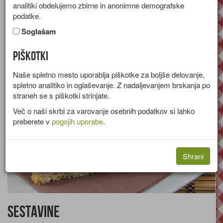
analitiki obdelujemo zbirne in anonimne demografske
Recept za sendvič s tuno, paradižnikom in rukolo.
podatke.
Skupina:
Hladne predjedi
Soglašam
Količine za
4 osebe
Piškotki
Naše spletno mesto uporablja piškotke za boljše delovanje,
spletno analitiko in oglaševanje. Z nadaljevanjem brskanja po
straneh se s piškotki strinjate.
Več o naši skrbi za varovanje osebnih podatkov si lahko
preberete v
pogojih uporabe
.
Shrani
Sestavine