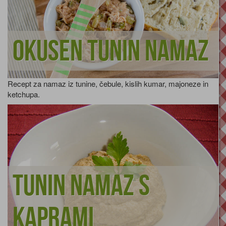
Okusen tunin namaz
Recept za namaz iz tunine, čebule, kislih kumar, majoneze in
ketchupa.
Tunin namaz s
kaprami