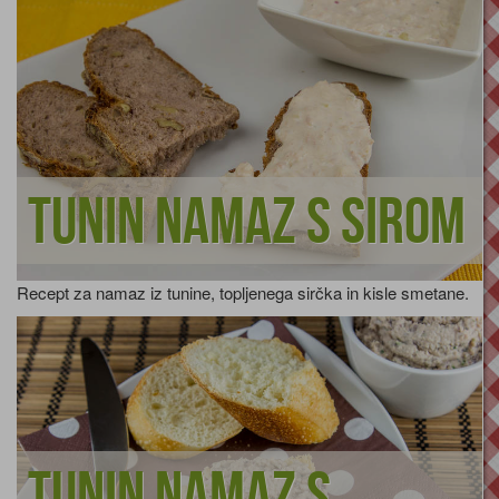
Tunin namaz s sirom
Recept za namaz iz tunine, topljenega sirčka in kisle smetane.
Tunin namaz s