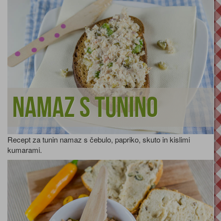
Namaz s tunino
Recept za tunin namaz s čebulo, papriko, skuto in kislimi
kumarami.