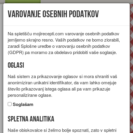
Varovanje osebnih podatkov
Toggl
navig
Na spletišču mojirecepti.com varovanje osebnih podatkov
jemljemo skrajno resno. Vaših podatkov ne bomo zlorabili,
zaradi Splošne uredbe o varovanju osebnih podatkov
(GDPR) pa moramo za obdelavo pridobiti vaše soglasje.
Oglasi
Naš sistem za prikazovanje oglasov si mora shraniti vaš
anonimiziran unikatni identifikator, da vam lahko omejuje
število prikazovanj istega oglasa ali pa vam prikazuje
personalizirane oglase.
Soglašam
Spletna analitika
Tunin sendvič
Naše obiskovalce si želimo bolje spoznati, zato v spletni