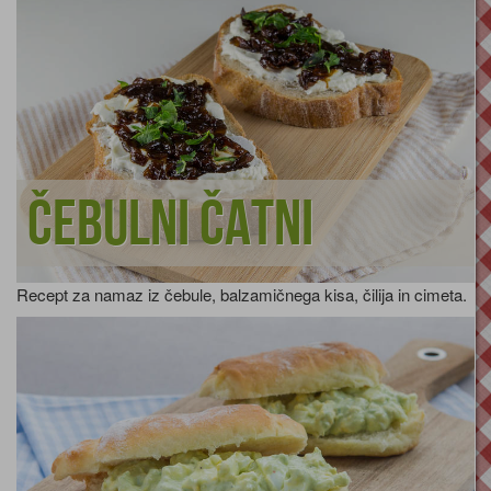
Čebulni čatni
Recept za namaz iz čebule, balzamičnega kisa, čilija in cimeta.