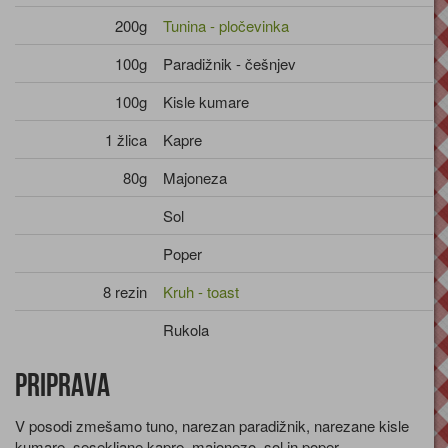
200g
Tunina - pločevinka
100g
Paradižnik - češnjev
100g
Kisle kumare
1 žlica
Kapre
80g
Majoneza
Sol
Poper
8 rezin
Kruh - toast
Rukola
Priprava
V posodi zmešamo tuno, narezan paradižnik, narezane kisle
kumare, sesekljane kapre, majonezo, sol in poper.