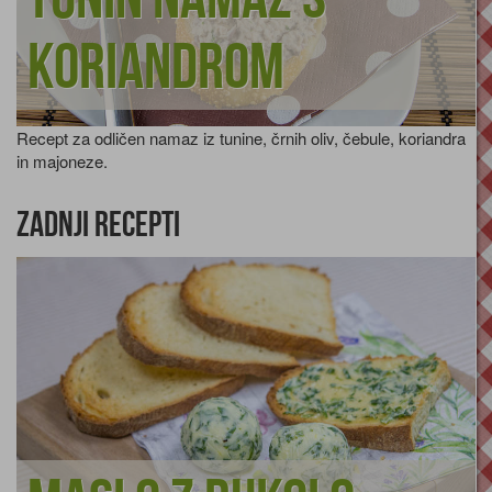
koriandrom
Recept za odličen namaz iz tunine, črnih oliv, čebule, koriandra
in majoneze.
Zadnji recepti