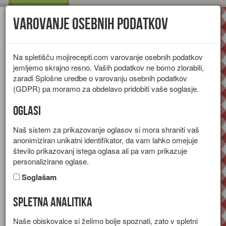
Varovanje osebnih podatkov
Toggl
navig
Na spletišču mojirecepti.com varovanje osebnih podatkov
jemljemo skrajno resno. Vaših podatkov ne bomo zlorabili,
zaradi Splošne uredbe o varovanju osebnih podatkov
(GDPR) pa moramo za obdelavo pridobiti vaše soglasje.
Oglasi
Naš sistem za prikazovanje oglasov si mora shraniti vaš
anonimiziran unikatni identifikator, da vam lahko omejuje
število prikazovanj istega oglasa ali pa vam prikazuje
personalizirane oglase.
Soglašam
Spletna analitika
Sadni smoothie
Naše obiskovalce si želimo bolje spoznati, zato v spletni