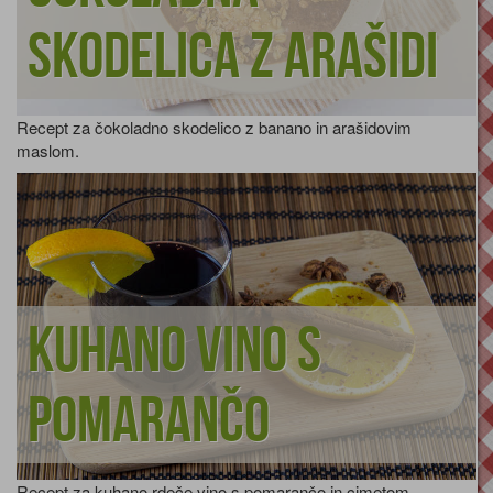
skodelica z arašidi
Recept za čokoladno skodelico z banano in arašidovim
maslom.
Kuhano vino s
pomarančo
Recept za kuhano rdeče vino s pomarančo in cimetom.