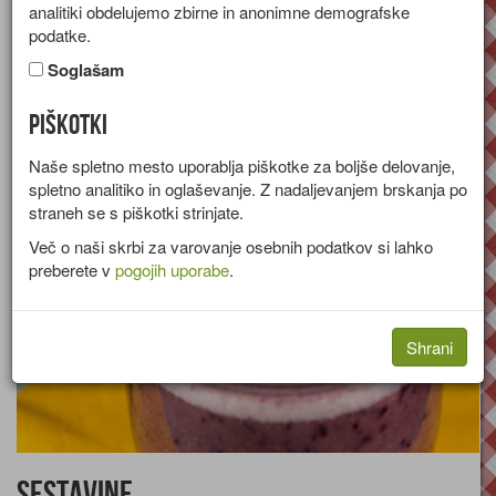
analitiki obdelujemo zbirne in anonimne demografske
Recept za napitek iz mandljev z borovnicami, goji jagodami in
podatke.
banano.
Soglašam
Skupina:
Napitki
Piškotki
Količine za
2 osebi
Naše spletno mesto uporablja piškotke za boljše delovanje,
spletno analitiko in oglaševanje. Z nadaljevanjem brskanja po
straneh se s piškotki strinjate.
Več o naši skrbi za varovanje osebnih podatkov si lahko
preberete v
pogojih uporabe
.
Shrani
Sestavine