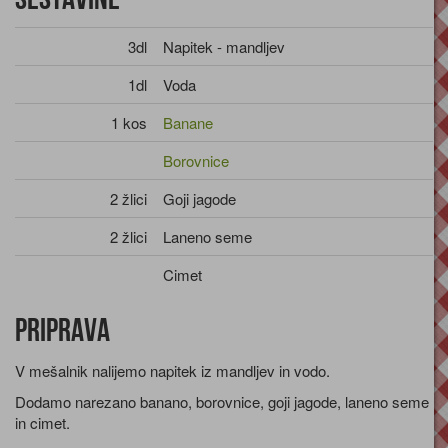
3dl
Napitek - mandljev
1dl
Voda
1 kos
Banane
Borovnice
2 žlici
Goji jagode
2 žlici
Laneno seme
Cimet
Priprava
V mešalnik nalijemo napitek iz mandljev in vodo.
Dodamo narezano banano, borovnice, goji jagode, laneno seme
in cimet.