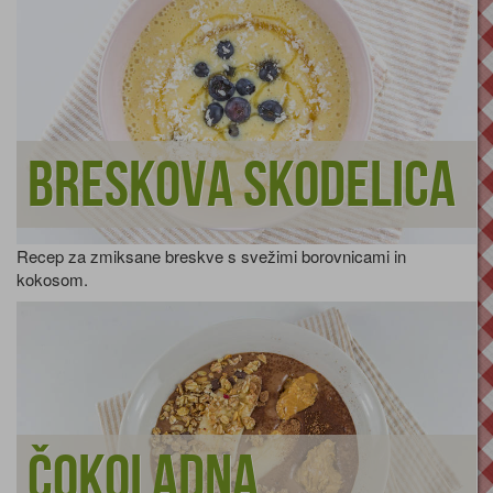
Breskova skodelica
Recep za zmiksane breskve s svežimi borovnicami in
kokosom.
Čokoladna