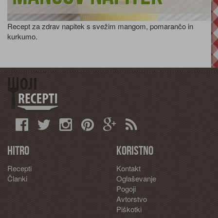
Recept za zdrav napitek s svežim mangom, pomarančo in
kurkumo.
Hitro
Koristno
Recepti
Kontakt
Članki
Oglaševanje
Pogoji
Avtorstvo
Piškotki