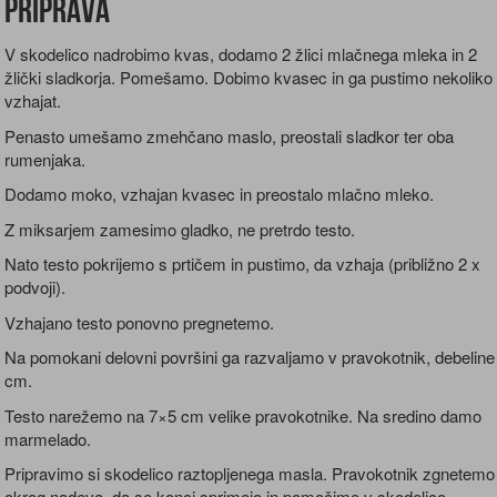
Priprava
V skodelico nadrobimo kvas, dodamo 2 žlici mlačnega mleka in 2
žlički sladkorja. Pomešamo. Dobimo kvasec in ga pustimo nekoliko
vzhajat.
Penasto umešamo zmehčano maslo, preostali sladkor ter oba
rumenjaka.
Dodamo moko, vzhajan kvasec in preostalo mlačno mleko.
Z miksarjem zamesimo gladko, ne pretrdo testo.
Nato testo pokrijemo s prtičem in pustimo, da vzhaja (približno 2 x
podvoji).
Vzhajano testo ponovno pregnetemo.
Na pomokani delovni površini ga razvaljamo v pravokotnik, debeline
cm.
Testo narežemo na 7×5 cm velike pravokotnike. Na sredino damo
marmelado.
Pripravimo si skodelico raztopljenega masla. Pravokotnik zgnetemo
okrog nadeva, da se konci sprimejo in pomočimo v skodelico