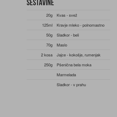
Sestavine
20g
Kvas - svež
125ml
Kravje mleko - polnomastno
50g
Sladkor - beli
70g
Maslo
2 kosa
Jajce - kokošje, rumenjak
250g
Pšenična bela moka
Marmelada
Sladkor - v prahu