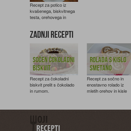
Recept za potico iz
kvašenega, biskvitnega
testa, orehovega in
skutnega nadeva.
Zadnji recepti
Sočen čokoladni
Rolada s kislo
biskvit
smetano
Recept za čokoladni
Recept za sočno in
biskvit prelit s čokolado
enostavno rolado iz
in rumom.
mletih orehov in kisle
smetane.