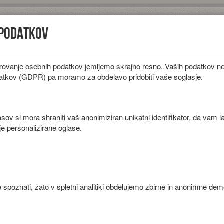
 podatkov
rovanje osebnih podatkov jemljemo skrajno resno. Vaših podatkov ne 
iložnosti
Diete
Sestavine
Članki
atkov (GDPR) pa moramo za obdelavo pridobiti vaše soglasje.
ov si mora shraniti vaš anonimiziran unikatni identifikator, da vam l
je personalizirane oglase.
rmelado.
 spoznati, zato v spletni analitiki obdelujemo zbirne in anonimne de