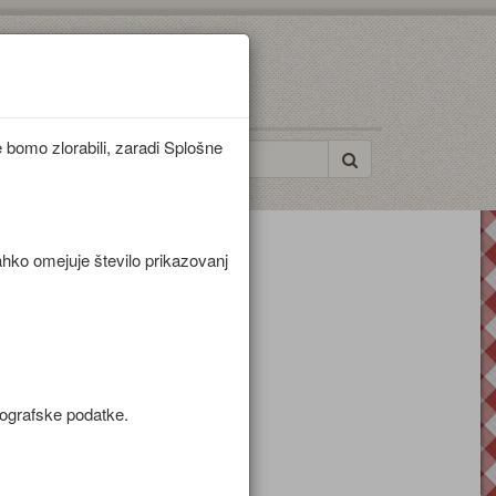
bomo zlorabili, zaradi Splošne
ahko omejuje število prikazovanj
mografske podatke.