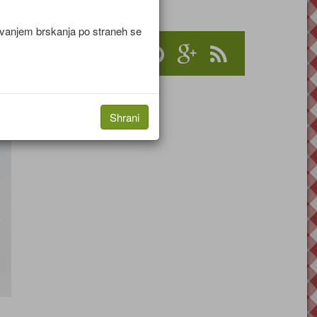
jevanjem brskanja po straneh se
Shrani