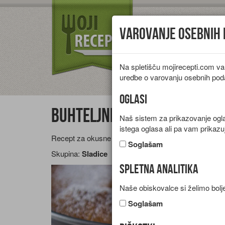
Varovanje osebnih
Na spletišču mojirecepti.com va
Vrste jedi
Pr
uredbe o varovanju osebnih pod
Oglasi
Buhteljni
Naš sistem za prikazovanje oglas
istega oglasa ali pa vam prikazu
Recept za okusne puhaste buhteljne z marelično ma
Soglašam
Skupina:
Sladice
Spletna analitika
Naše obiskovalce si želimo bolje
Soglašam