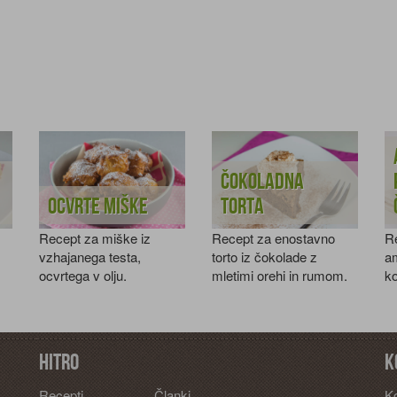
Čokoladna
Ocvrte miške
torta
Recept za miške iz
Recept za enostavno
R
vzhajanega testa,
torto iz čokolade z
am
ocvrtega v olju.
mletimi orehi in rumom.
ko
Hitro
K
Recepti
Članki
K