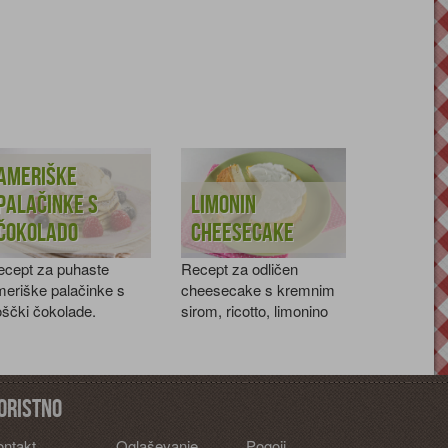
Ameriške
palačinke s
Limonin
čokolado
cheesecake
ecept za puhaste
Recept za odličen
eriške palačinke s
cheesecake s kremnim
ščki čokolade.
sirom, ricotto, limonino
lupinico in smetano.
oristno
ontakt
Oglaševanje
Pogoji