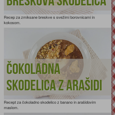
Breskova skodelica
Recep za zmiksane breskve s svežimi borovnicami in
kokosom.
Čokoladna
skodelica z arašidi
Recept za čokoladno skodelico z banano in arašidovim
maslom.