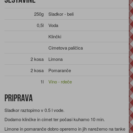
250g
Sladkor - beli
0,5l
Voda
Klinčki
Cimetova paličica
2 kosa
Limona
2 kosa
Pomaranče
1l
Vino - rdeče
Priprava
Sladkor raztopimo v 0.5 l vode.
Dodamo klinčke in cimet ter počasi kuhamo 10 min.
Limone in pomaranče dobro operemo in jih narežemo na tanke