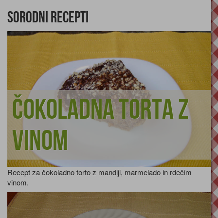
Sorodni recepti
Čokoladna torta z
vinom
Recept za čokoladno torto z mandlji, marmelado in rdečim
vinom.