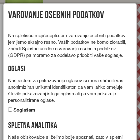
Varovanje osebnih podatkov
Toggl
navig
Na spletišču mojirecepti.com varovanje osebnih podatkov
jemljemo skrajno resno. Vaših podatkov ne bomo zlorabili,
zaradi Splošne uredbe o varovanju osebnih podatkov
(GDPR) pa moramo za obdelavo pridobiti vaše soglasje.
Oglasi
Naš sistem za prikazovanje oglasov si mora shraniti vaš
anonimiziran unikatni identifikator, da vam lahko omejuje
število prikazovanj istega oglasa ali pa vam prikazuje
personalizirane oglase.
Soglašam
Spletna analitika
Kuhano vino
Naše obiskovalce si želimo bolje spoznati, zato v spletni