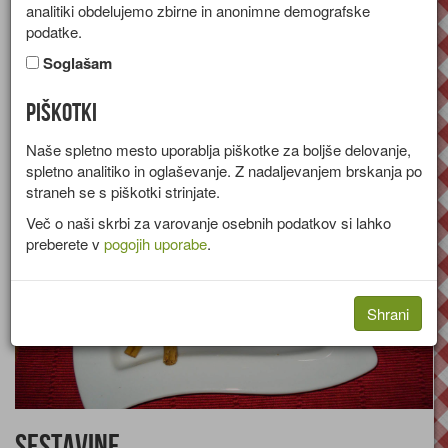
analitiki obdelujemo zbirne in anonimne demografske
Recept za kuhano vino s cimetom, klinčki, limono in
podatke.
pomarančo.
Soglašam
Skupina:
Napitki
Piškotki
Količine za
4 osebe
Naše spletno mesto uporablja piškotke za boljše delovanje,
spletno analitiko in oglaševanje. Z nadaljevanjem brskanja po
straneh se s piškotki strinjate.
Več o naši skrbi za varovanje osebnih podatkov si lahko
preberete v
pogojih uporabe
.
Shrani
Sestavine