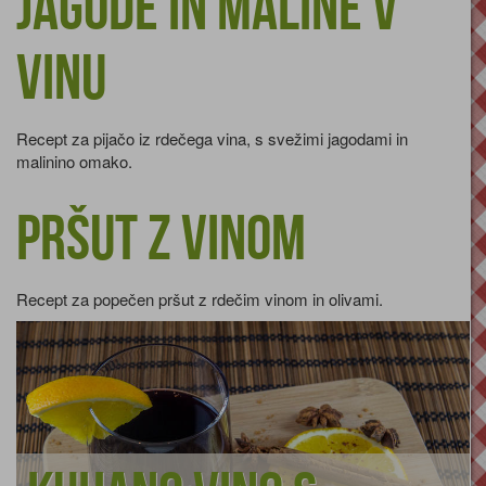
Jagode in maline v
vinu
Recept za pijačo iz rdečega vina, s svežimi jagodami in
malinino omako.
Pršut z vinom
Recept za popečen pršut z rdečim vinom in olivami.