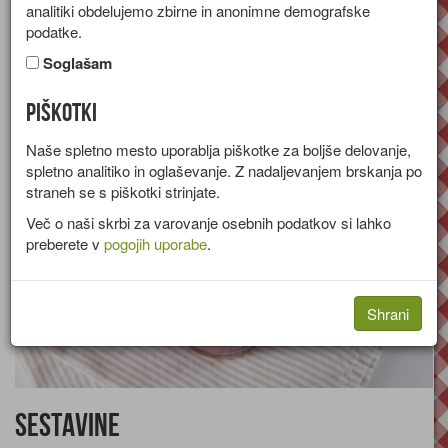
analitiki obdelujemo zbirne in anonimne demografske
Recept za napitek iz jagod, vanilijevega sladkorja in pinjenca.
podatke.
Skupina:
Napitki
Soglašam
Količine za
1 osebo
Piškotki
Naše spletno mesto uporablja piškotke za boljše delovanje,
spletno analitiko in oglaševanje. Z nadaljevanjem brskanja po
straneh se s piškotki strinjate.
Več o naši skrbi za varovanje osebnih podatkov si lahko
preberete v
pogojih uporabe
.
Shrani
Sestavine