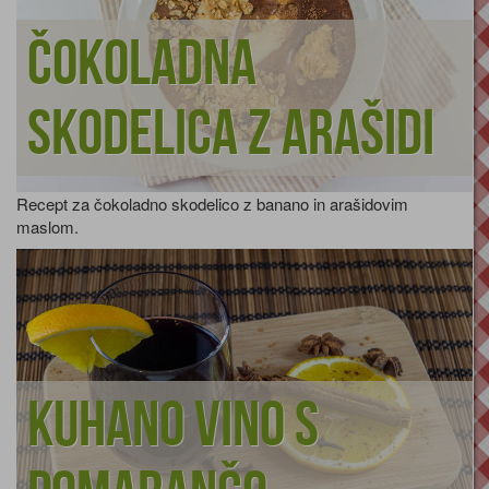
Čokoladna
skodelica z arašidi
Recept za čokoladno skodelico z banano in arašidovim
maslom.
Kuhano vino s