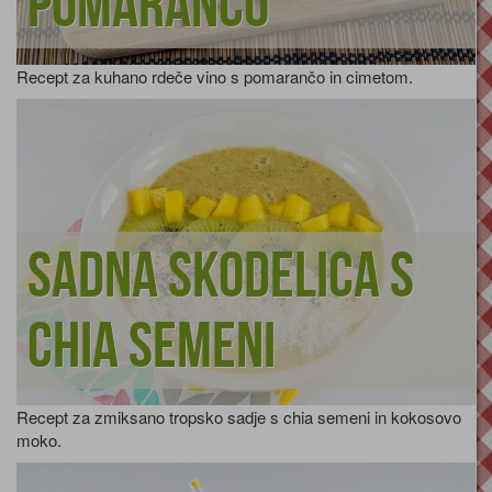
pomarančo
Recept za kuhano rdeče vino s pomarančo in cimetom.
Sadna skodelica s
chia semeni
Recept za zmiksano tropsko sadje s chia semeni in kokosovo
moko.