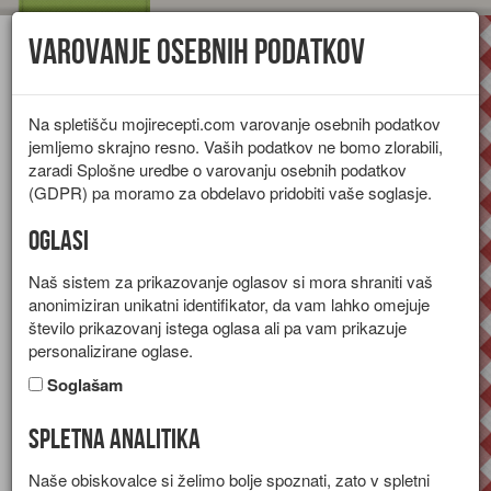
Varovanje osebnih podatkov
Toggl
navig
Na spletišču mojirecepti.com varovanje osebnih podatkov
jemljemo skrajno resno. Vaših podatkov ne bomo zlorabili,
zaradi Splošne uredbe o varovanju osebnih podatkov
(GDPR) pa moramo za obdelavo pridobiti vaše soglasje.
Oglasi
Naš sistem za prikazovanje oglasov si mora shraniti vaš
anonimiziran unikatni identifikator, da vam lahko omejuje
število prikazovanj istega oglasa ali pa vam prikazuje
personalizirane oglase.
Soglašam
Spletna analitika
Jagodni napitek
Naše obiskovalce si želimo bolje spoznati, zato v spletni