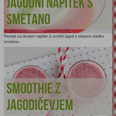
Jagodni napitek s
smetano
Recept za okusen napitek iz svežih jagod s stepeno sladko
smetano.
Smoothie z
jagodičevjem