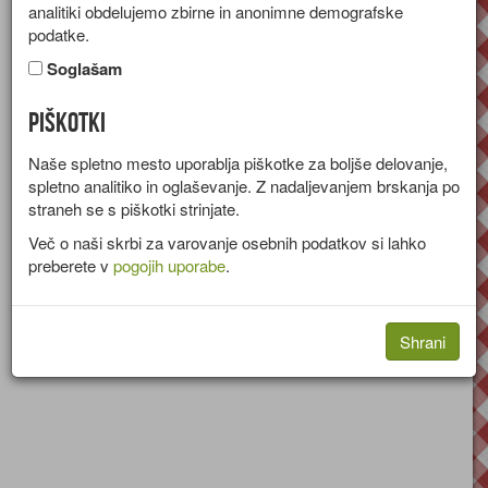
analitiki obdelujemo zbirne in anonimne demografske
podatke.
Divjačina
Srna
Srna
Soglašam
Srnini zrezki v omaki
Piškotki
Naše spletno mesto uporablja piškotke za boljše delovanje,
spletno analitiko in oglaševanje. Z nadaljevanjem brskanja po
Recept za srnine zrezke z zelenjavo v vinski omaki.
straneh se s piškotki strinjate.
Več o naši skrbi za varovanje osebnih podatkov si lahko
Divjačinski golaž
preberete v
pogojih uporabe
.
Recept za golaž iz mešanega mesa, čebule in začimb.
Shrani